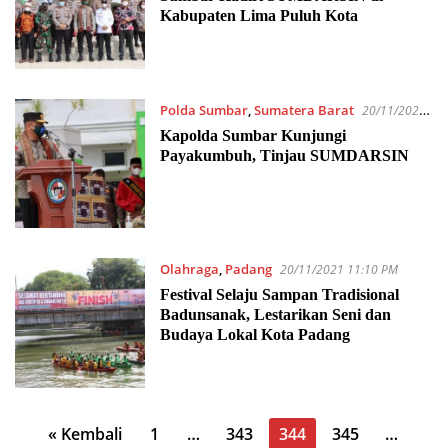
Kabupaten Lima Puluh Kota
Polda Sumbar
,
Sumatera Barat
20/11/2021
11:16 PM
Kapolda Sumbar Kunjungi
Payakumbuh, Tinjau SUMDARSIN
Olahraga
,
Padang
20/11/2021 11:10 PM
Festival Selaju Sampan Tradisional
Badunsanak, Lestarikan Seni dan
Budaya Lokal Kota Padang
Paginasi
« Kembali
1
…
343
344
345
…