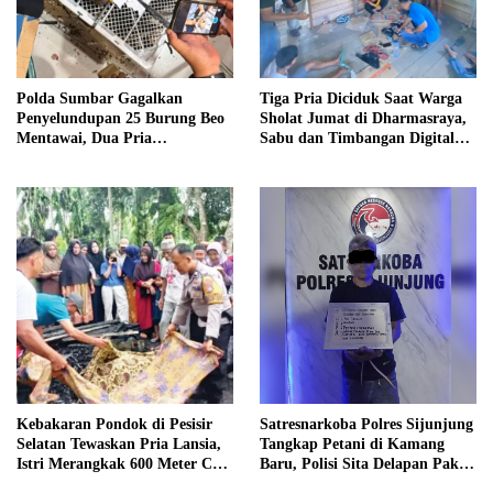
Polda Sumbar Gagalkan
Tiga Pria Diciduk Saat Warga
Penyelundupan 25 Burung Beo
Sholat Jumat di Dharmasraya,
Mentawai, Dua Pria
Sabu dan Timbangan Digital
Diamankan
Disita
Kebakaran Pondok di Pesisir
Satresnarkoba Polres Sijunjung
Selatan Tewaskan Pria Lansia,
Tangkap Petani di Kamang
Istri Merangkak 600 Meter Cari
Baru, Polisi Sita Delapan Paket
Pertolongan
Diduga Sabu