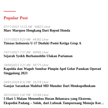
Popular Post
07/11/2023 12:23 AM
44823 Lihat
Marc Marquez Hengkang Dari Repsol Honda
11/11/2023 9:23 AM
44392 Lihat
Timnas Indonesia U-17 Duduki Posisi Ketiga Grup A
19/11/2021 7:57 AM
40006 Lihat
Sejarah Syekh Burhanuddin Ulakan Pariaman
18/04/2023 3:21 AM
36775 Lihat
Kapolda dan Wagub Sumbar Pimpin Apel Gelar Pasukan Operasi
Singgalang 2023
24/01/2024 8:32 PM
35278 Lihat
Ganjar Sarankan Mahfud MD Mundur Dari Menkopolhukam
30/12/2022 3:41 PM
33184 Lihat
5 Hari 5 Malam Menembus Hutan Belantara yang Ekstrem,
Ekspedisi Padang – Solok, dari Lubuak Tampuruang Menuju Koto
Sani Solok Temuan yang jadi Catatan