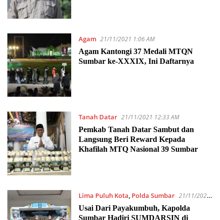
Angin Kencang
Agam
21/11/2021 1:06 AM
Agam Kantongi 37 Medali MTQN
Sumbar ke-XXXIX, Ini Daftarnya
Tanah Datar
21/11/2021 12:33 AM
Pemkab Tanah Datar Sambut dan
Langsung Beri Reward Kepada
Khafilah MTQ Nasional 39 Sumbar
Lima Puluh Kota
,
Polda Sumbar
21/11/2021
12:25 AM
Usai Dari Payakumbuh, Kapolda
Sumbar Hadiri SUMDARSIN di