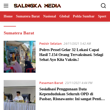
Langsung
ke
konten
Home
Sumatera Barat
Nasional
Global
Polda Sumbar
Sports
Sumatera Barat
Pesisir Selatan
24/11/2021 5:42 AM
Polres Pessel Gelar 32 Lokasi Capai
Hasil 7.154 Orang Tervaksinasi. Selagi
Sehat Ayo Kita Vaksin.!
Pasaman Barat
23/11/2021 4:44 PM
Sosialisasi Penggunaan Data
Kependudukan Seluruh OPD di
Pasbar, Risnawanto: Ini sangat Penting
Untuk Satu Data Indonesia