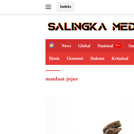
Langsung
Indeks
ke
konten
H
News
Global
Nasional
Su
o
m
Bisnis
Ekonomi
Hukum
Kriminal
e
manfaat jujur