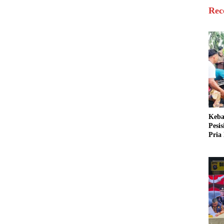
Rec
Keba
Pesi
Pria 
Mera
Cari