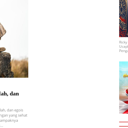
Rick
Ucap
Penga
ah, dan
ah, dan egois
ngan yang sehat
 tampaknya
i…