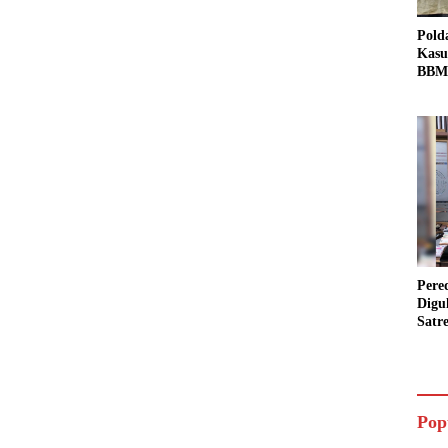
Pold
Kasu
BBM 
Tang
dan S
Bio 
Pere
Digu
Satr
Pada
Pake
Siap
Data
Pop