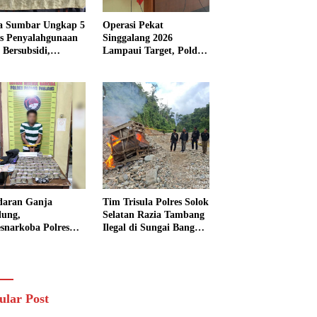
a Sumbar Ungkap 5
Operasi Pekat
s Penyalahgunaan
Singgalang 2026
Bersubsidi,
Lampaui Target, Polda
kap 7 Tersangka
Sumbar Ungkap
ita 13.298 Liter
Ratusan Persen Kasus
Solar
Kriminal
daran Ganja
Tim Trisula Polres Solok
lung,
Selatan Razia Tambang
esnarkoba Polres
Ilegal di Sungai Bangko,
ng Panjang Sita 82
Asbuk Langsung
t Ganja Kering
Dimusnahkan
 Edar di Tanah
r
ular Post