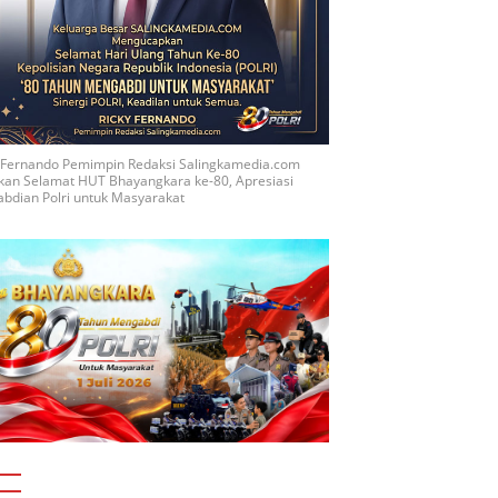
y Fernando Pemimpin Redaksi Salingkamedia.com
kan Selamat HUT Bhayangkara ke-80, Apresiasi
bdian Polri untuk Masyarakat