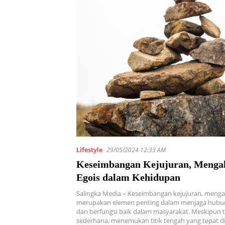
Lifestyle
29/05/2024 12:33 AM
Keseimbangan Kejujuran, Mengal
Egois dalam Kehidupan
Salingka Media – Keseimbangan kejujuran, mengal
merupakan elemen penting dalam menjaga hubu
dan berfungsi baik dalam masyarakat. Meskipun
sederhana, menemukan titik tengah yang tepat d