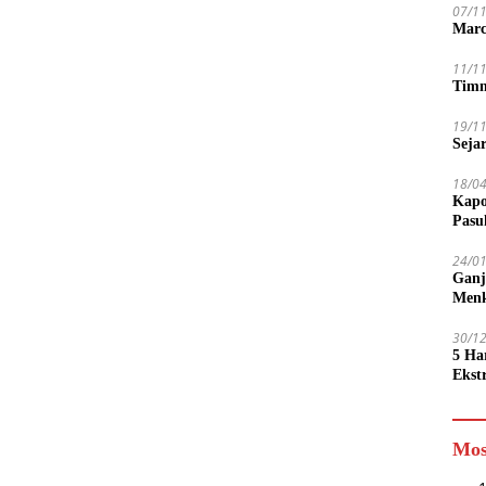
07/1
Marc
11/1
Timn
19/1
Seja
18/0
Kapo
Pasu
24/0
Ganj
Men
30/1
5 Ha
Ekst
Tamp
jadi
Mos