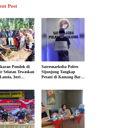
ent Post
karan Pondok di
Satresnarkoba Polres
sir Selatan Tewaskan
Sijunjung Tangkap
Lansia, Istri
Petani di Kamang Baru,
ngkak 600 Meter
Polisi Sita Delapan
 Pertolongan
Paket Diduga Sabu