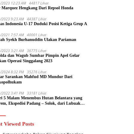
1/2023 12:23 AM
44817 Lihat
 Marquez Hengkang Dari Repsol Honda
1/2023 9:23 AM
44387 Lihat
as Indonesia U-17 Duduki Posisi Ketiga Grup A
1/2021 7:57 AM
40001 Lihat
rah Syekh Burhanuddin Ulakan Pariaman
4/2023 3:21 AM
36775 Lihat
lda dan Wagub Sumbar Pimpin Apel Gelar
kan Operasi Singgalang 2023
1/2024 8:32 PM
35276 Lihat
ar Sarankan Mahfud MD Mundur Dari
kopolhukam
2/2022 3:41 PM
33181 Lihat
ri 5 Malam Menembus Hutan Belantara yang
rem, Ekspedisi Padang – Solok, dari Lubuak
uruang Menuju Koto Sani Solok Temuan yang
 Catatan
t Viewed Posts