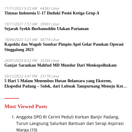
11/11/2023 9:23 AM
44383 Lihat
Timnas Indonesia U-17 Duduki Posisi Ketiga Grup A
19/11/2021 7:57 AM
39993 Lihat
Sejarah Syekh Burhanuddin Ulakan Pariaman
18/04/2023 3:21 AM
36774 Lihat
Kapolda dan Wagub Sumbar Pimpin Apel Gelar Pasukan Operasi
Singgalang 2023
24/01/2024 8:32 PM
35269 Lihat
Ganjar Sarankan Mahfud MD Mundur Dari Menkopolhukam
30/12/2022 3:41 PM
33178 Lihat
5 Hari 5 Malam Menembus Hutan Belantara yang Ekstrem,
Ekspedisi Padang – Solok, dari Lubuak Tampuruang Menuju Koto
Sani Solok Temuan yang jadi Catatan
Most Viewed Posts
Anggota DPD RI Cerint Peduli Korban Banjir Padang,
Turun Langsung Salurkan Bantuan dan Serap Aspirasi
Warga
(10)