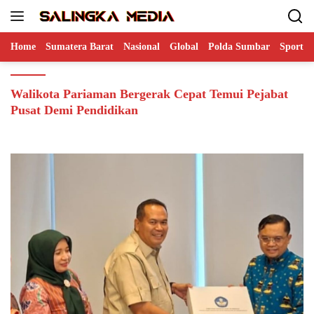
Langsung
ke
konten
Home
Sumatera Barat
Nasional
Global
Polda Sumbar
Sports
Walikota Pariaman Bergerak Cepat Temui Pejabat
Pusat Demi Pendidikan