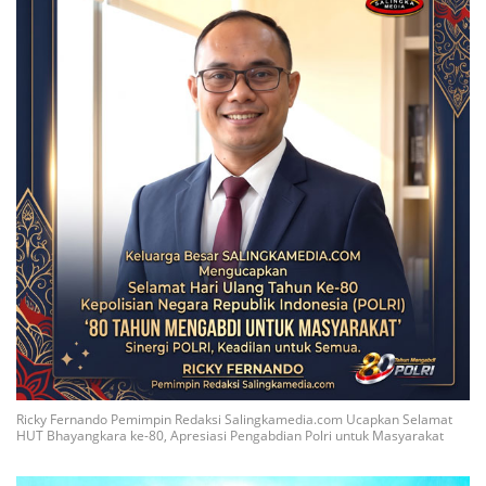
Ricky Fernando Pemimpin Redaksi Salingkamedia.com Ucapkan Selamat
HUT Bhayangkara ke-80, Apresiasi Pengabdian Polri untuk Masyarakat