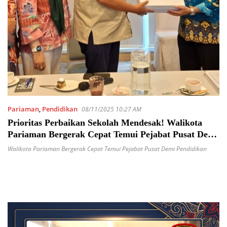
Pariaman
,
Pendidikan
08/11/2025 10:27 AM
Prioritas Perbaikan Sekolah Mendesak! Walikota
Pariaman Bergerak Cepat Temui Pejabat Pusat Demi
Pendidikan
Walikota Pariaman Bergerak Cepat Temui Pejabat Pusat Demi Pendidikan