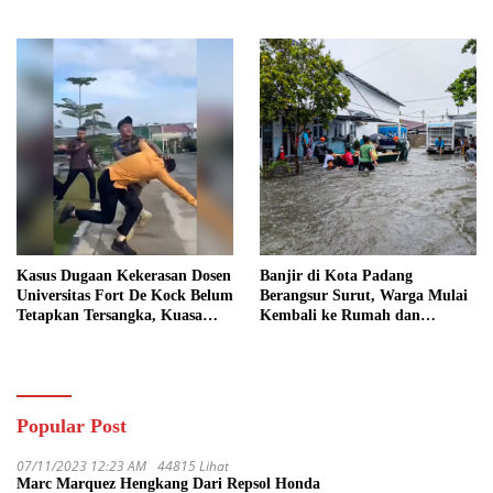
Barang Bukti
Berat Segera Turun
Kasus Dugaan Kekerasan Dosen
Banjir di Kota Padang
Universitas Fort De Kock Belum
Berangsur Surut, Warga Mulai
Tetapkan Tersangka, Kuasa
Kembali ke Rumah dan
Hukum Minta AG Segera
Bersihkan Lingkungan
Ditangkap
Popular Post
07/11/2023 12:23 AM
44815 Lihat
Marc Marquez Hengkang Dari Repsol Honda