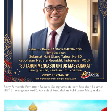
Ricky Fernando Pemimpin Redaksi Salingkamedia.com Ucapkan Selamat
HUT Bhayangkara ke-80, Apresiasi Pengabdian Polri untuk Masyarakat