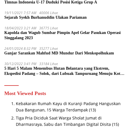
Timnas Indonesia U-17 Duduki Posisi Ketiga Grup A
19/11/2021 7:57 AM
40006 Lihat
Sejarah Syekh Burhanuddin Ulakan Pariaman
18/04/2023 3:21 AM
36775 Lihat
Kapolda dan Wagub Sumbar Pimpin Apel Gelar Pasukan Operasi
Singgalang 2023
24/01/2024 8:32 PM
35277 Lihat
Ganjar Sarankan Mahfud MD Mundur Dari Menkopolhukam
30/12/2022 3:41 PM
33184 Lihat
5 Hari 5 Malam Menembus Hutan Belantara yang Ekstrem,
Ekspedisi Padang – Solok, dari Lubuak Tampuruang Menuju Koto
Sani Solok Temuan yang jadi Catatan
Most Viewed Posts
Kebakaran Rumah Kayu di Kuranji Padang Hanguskan
Dua Bangunan, 15 Warga Terdampak
(13)
Tiga Pria Diciduk Saat Warga Sholat Jumat di
Dharmasraya, Sabu dan Timbangan Digital Disita
(15)