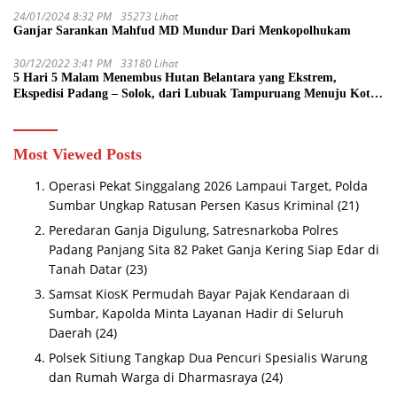
24/01/2024 8:32 PM
35273 Lihat
Ganjar Sarankan Mahfud MD Mundur Dari Menkopolhukam
30/12/2022 3:41 PM
33180 Lihat
5 Hari 5 Malam Menembus Hutan Belantara yang Ekstrem,
Ekspedisi Padang – Solok, dari Lubuak Tampuruang Menuju Koto
Sani Solok Temuan yang jadi Catatan
Most Viewed Posts
Operasi Pekat Singgalang 2026 Lampaui Target, Polda
Sumbar Ungkap Ratusan Persen Kasus Kriminal
(21)
Peredaran Ganja Digulung, Satresnarkoba Polres
Padang Panjang Sita 82 Paket Ganja Kering Siap Edar di
Tanah Datar
(23)
Samsat KiosK Permudah Bayar Pajak Kendaraan di
Sumbar, Kapolda Minta Layanan Hadir di Seluruh
Daerah
(24)
Polsek Sitiung Tangkap Dua Pencuri Spesialis Warung
dan Rumah Warga di Dharmasraya
(24)