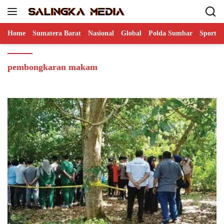
Langsung
ke
konten
Home
Sumatera Barat
Nasional
Global
Polda Sumbar
Sports
pembongkaran makam