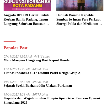
Anggota DPD RI Cerint Peduli
Duduak Basamo Kapolda
Korban Banjir Padang, Turun
Sumbar jo Insan Pers Perkuat
Langsung Salurkan Bantuan
Sinergi Polda dan Media untuk
dan Serap Aspirasi Warga
Pelayanan Masyarakat
Popular Post
07/11/2023 12:23 AM
44816 Lihat
Marc Marquez Hengkang Dari Repsol Honda
11/11/2023 9:23 AM
44384 Lihat
Timnas Indonesia U-17 Duduki Posisi Ketiga Grup A
19/11/2021 7:57 AM
39996 Lihat
Sejarah Syekh Burhanuddin Ulakan Pariaman
18/04/2023 3:21 AM
36775 Lihat
Kapolda dan Wagub Sumbar Pimpin Apel Gelar Pasukan Operasi
Singgalang 2023