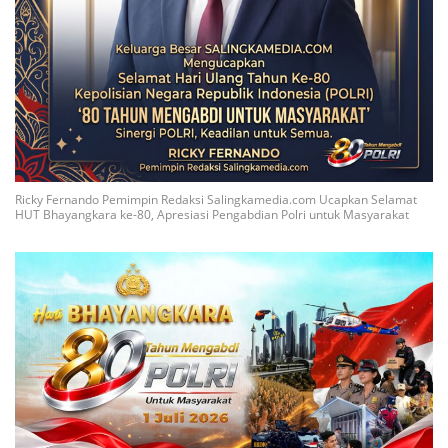
Ricky Fernando Pemimpin Redaksi Salingkamedia.com Ucapkan Selamat
HUT Bhayangkara ke-80, Apresiasi Pengabdian Polri untuk Masyarakat