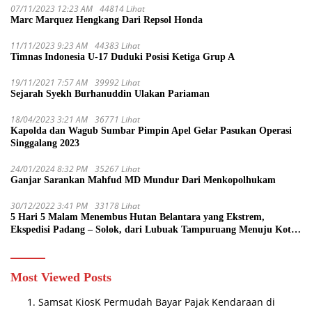
07/11/2023 12:23 AM
44814 Lihat
Marc Marquez Hengkang Dari Repsol Honda
11/11/2023 9:23 AM
44383 Lihat
Timnas Indonesia U-17 Duduki Posisi Ketiga Grup A
19/11/2021 7:57 AM
39992 Lihat
Sejarah Syekh Burhanuddin Ulakan Pariaman
18/04/2023 3:21 AM
36771 Lihat
Kapolda dan Wagub Sumbar Pimpin Apel Gelar Pasukan Operasi
Singgalang 2023
24/01/2024 8:32 PM
35267 Lihat
Ganjar Sarankan Mahfud MD Mundur Dari Menkopolhukam
30/12/2022 3:41 PM
33178 Lihat
5 Hari 5 Malam Menembus Hutan Belantara yang Ekstrem,
Ekspedisi Padang – Solok, dari Lubuak Tampuruang Menuju Koto
Sani Solok Temuan yang jadi Catatan
Most Viewed Posts
Samsat KiosK Permudah Bayar Pajak Kendaraan di