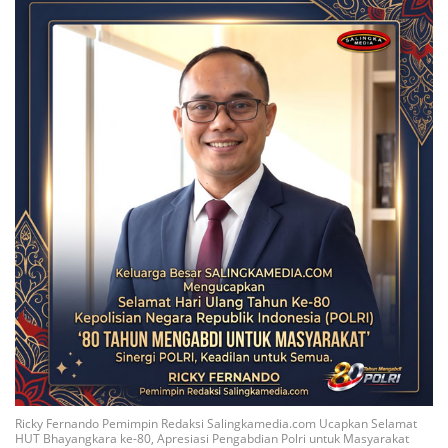
Ricky Fernando Pemimpin Redaksi Salingkamedia.com Ucapkan Selamat
HUT Bhayangkara ke-80, Apresiasi Pengabdian Polri untuk Masyarakat