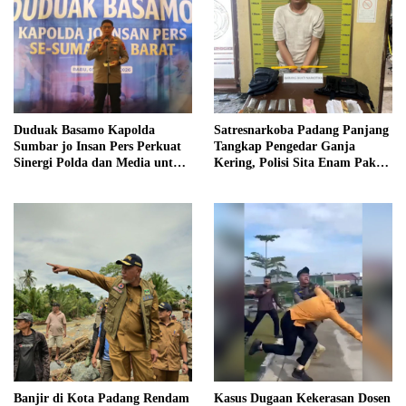
Duduak Basamo Kapolda
Satresnarkoba Padang Panjang
Sumbar jo Insan Pers Perkuat
Tangkap Pengedar Ganja
Sinergi Polda dan Media untuk
Kering, Polisi Sita Enam Paket
Pelayanan Masyarakat
Barang Bukti
Banjir di Kota Padang Rendam
Kasus Dugaan Kekerasan Dosen