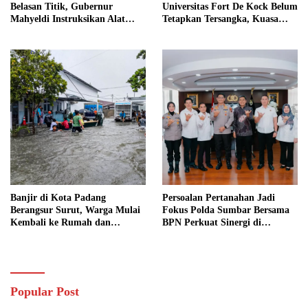
Belasan Titik, Gubernur
Universitas Fort De Kock Belum
Mahyeldi Instruksikan Alat
Tetapkan Tersangka, Kuasa
Berat Segera Turun
Hukum Minta AG Segera
Ditangkap
Banjir di Kota Padang
Persoalan Pertanahan Jadi
Berangsur Surut, Warga Mulai
Fokus Polda Sumbar Bersama
Kembali ke Rumah dan
BPN Perkuat Sinergi di
Bersihkan Lingkungan
Sumatera Barat
Popular Post