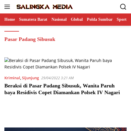
Langsung
ke
konten
Home
Sumatera Barat
Nasional
Global
Polda Sumbar
Sports
Pasar Padang Sibusuk
Kriminal
,
Sijunjung
29/04/2022 3:21 AM
Beraksi di Pasar Padang Sibusuk, Wanita Paruh
baya Residivis Copet Diamankan Polsek IV Nagari