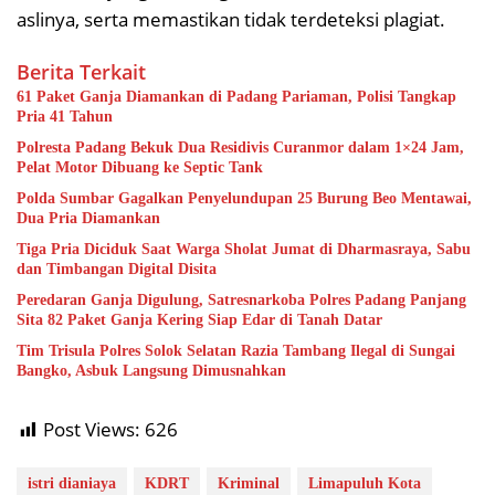
aslinya, serta memastikan tidak terdeteksi plagiat.
Berita Terkait
61 Paket Ganja Diamankan di Padang Pariaman, Polisi Tangkap
Pria 41 Tahun
Polresta Padang Bekuk Dua Residivis Curanmor dalam 1×24 Jam,
Pelat Motor Dibuang ke Septic Tank
Polda Sumbar Gagalkan Penyelundupan 25 Burung Beo Mentawai,
Dua Pria Diamankan
Tiga Pria Diciduk Saat Warga Sholat Jumat di Dharmasraya, Sabu
dan Timbangan Digital Disita
Peredaran Ganja Digulung, Satresnarkoba Polres Padang Panjang
Sita 82 Paket Ganja Kering Siap Edar di Tanah Datar
Tim Trisula Polres Solok Selatan Razia Tambang Ilegal di Sungai
Bangko, Asbuk Langsung Dimusnahkan
Post Views:
626
istri dianiaya
KDRT
Kriminal
Limapuluh Kota