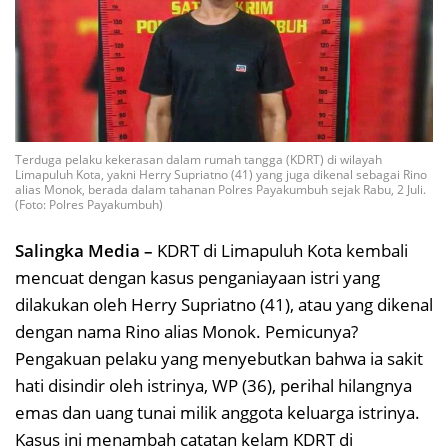
Terduga pelaku kekerasan dalam rumah tangga (KDRT) di wilayah
Limapuluh Kota, yakni Herry Supriatno (41) yang juga dikenal sebagai Rino
alias Monok, berada dalam tahanan Polres Payakumbuh sejak Rabu, 2 Juli.
(Foto: Polres Payakumbuh)
Salingka Media –
KDRT di Limapuluh Kota kembali
mencuat dengan kasus penganiayaan istri yang
dilakukan oleh Herry Supriatno (41), atau yang dikenal
dengan nama Rino alias Monok. Pemicunya?
Pengakuan pelaku yang menyebutkan bahwa ia sakit
hati disindir oleh istrinya, WP (36), perihal hilangnya
emas dan uang tunai milik anggota keluarga istrinya.
Kasus ini menambah catatan kelam KDRT di