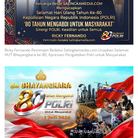
Ricky Fernando Pemimpin Redaksi Salingkamedia.com Ucapkan Selamat
HUT Bhayangkara ke-80, Apresiasi Pengabdian Polri untuk Masyarakat