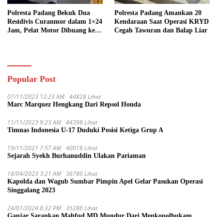
Polresta Padang Bekuk Dua
Polresta Padang Amankan 20
Residivis Curanmor dalam 1×24
Kendaraan Saat Operasi KRYD
Jam, Pelat Motor Dibuang ke
Cegah Tawuran dan Balap Liar
Septic Tank
Popular Post
07/11/2023 12:23 AM
44828 Lihat
Marc Marquez Hengkang Dari Repsol Honda
11/11/2023 9:23 AM
44398 Lihat
Timnas Indonesia U-17 Duduki Posisi Ketiga Grup A
19/11/2021 7:57 AM
40018 Lihat
Sejarah Syekh Burhanuddin Ulakan Pariaman
18/04/2023 3:21 AM
36780 Lihat
Kapolda dan Wagub Sumbar Pimpin Apel Gelar Pasukan Operasi
Singgalang 2023
24/01/2024 8:32 PM
35286 Lihat
Ganjar Sarankan Mahfud MD Mundur Dari Menkopolhukam