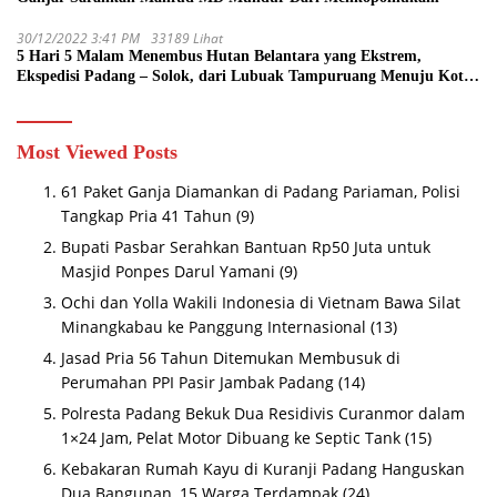
30/12/2022 3:41 PM
33189 Lihat
5 Hari 5 Malam Menembus Hutan Belantara yang Ekstrem,
Ekspedisi Padang – Solok, dari Lubuak Tampuruang Menuju Koto
Sani Solok Temuan yang jadi Catatan
Most Viewed Posts
61 Paket Ganja Diamankan di Padang Pariaman, Polisi
Tangkap Pria 41 Tahun
(9)
Bupati Pasbar Serahkan Bantuan Rp50 Juta untuk
Masjid Ponpes Darul Yamani
(9)
Ochi dan Yolla Wakili Indonesia di Vietnam Bawa Silat
Minangkabau ke Panggung Internasional
(13)
Jasad Pria 56 Tahun Ditemukan Membusuk di
Perumahan PPI Pasir Jambak Padang
(14)
Polresta Padang Bekuk Dua Residivis Curanmor dalam
1×24 Jam, Pelat Motor Dibuang ke Septic Tank
(15)
Kebakaran Rumah Kayu di Kuranji Padang Hanguskan
Dua Bangunan, 15 Warga Terdampak
(24)