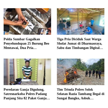
Septic Tank
Polda Sumbar Gagalkan
Tiga Pria Diciduk Saat Warga
Penyelundupan 25 Burung Beo
Sholat Jumat di Dharmasraya,
Mentawai, Dua Pria
Sabu dan Timbangan Digital
Diamankan
Disita
Peredaran Ganja Digulung,
Tim Trisula Polres Solok
Satresnarkoba Polres Padang
Selatan Razia Tambang Ilegal di
Panjang Sita 82 Paket Ganja
Sungai Bangko, Asbuk
Kering Siap Edar di Tanah
Langsung Dimusnahkan
Datar