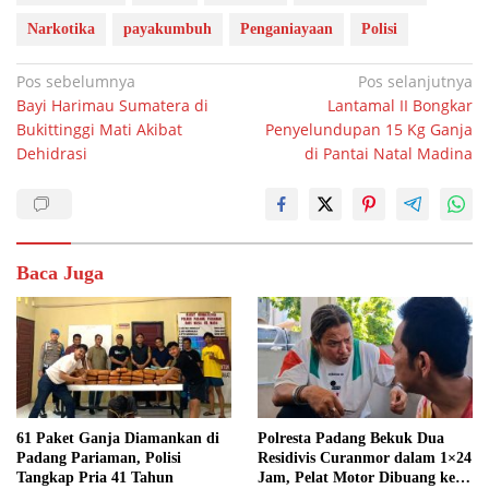
Narkotika
payakumbuh
Penganiayaan
Polisi
Navigasi
Pos sebelumnya
Pos selanjutnya
Bayi Harimau Sumatera di
Lantamal II Bongkar
pos
Bukittinggi Mati Akibat
Penyelundupan 15 Kg Ganja
Dehidrasi
di Pantai Natal Madina
Baca Juga
61 Paket Ganja Diamankan di
Polresta Padang Bekuk Dua
Padang Pariaman, Polisi
Residivis Curanmor dalam 1×24
Tangkap Pria 41 Tahun
Jam, Pelat Motor Dibuang ke