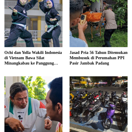
Ochi dan Yolla Wakili Indonesia
Jasad Pria 56 Tahun Ditemukan
di Vietnam Bawa Silat
Membusuk di Perumahan PPI
Minangkabau ke Panggung
Pasir Jambak Padang
Internasional