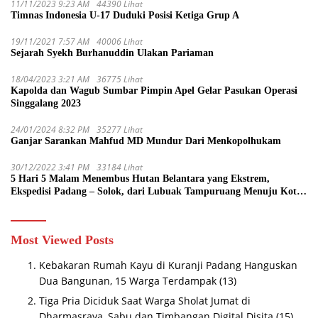
11/11/2023 9:23 AM
44390 Lihat
Timnas Indonesia U-17 Duduki Posisi Ketiga Grup A
19/11/2021 7:57 AM
40006 Lihat
Sejarah Syekh Burhanuddin Ulakan Pariaman
18/04/2023 3:21 AM
36775 Lihat
Kapolda dan Wagub Sumbar Pimpin Apel Gelar Pasukan Operasi
Singgalang 2023
24/01/2024 8:32 PM
35277 Lihat
Ganjar Sarankan Mahfud MD Mundur Dari Menkopolhukam
30/12/2022 3:41 PM
33184 Lihat
5 Hari 5 Malam Menembus Hutan Belantara yang Ekstrem,
Ekspedisi Padang – Solok, dari Lubuak Tampuruang Menuju Koto
Sani Solok Temuan yang jadi Catatan
Most Viewed Posts
Kebakaran Rumah Kayu di Kuranji Padang Hanguskan
Dua Bangunan, 15 Warga Terdampak
(13)
Tiga Pria Diciduk Saat Warga Sholat Jumat di
Dharmasraya, Sabu dan Timbangan Digital Disita
(15)