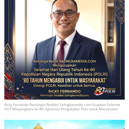
Ricky Fernando Pemimpin Redaksi Salingkamedia.com Ucapkan Selamat
HUT Bhayangkara ke-80, Apresiasi Pengabdian Polri untuk Masyarakat