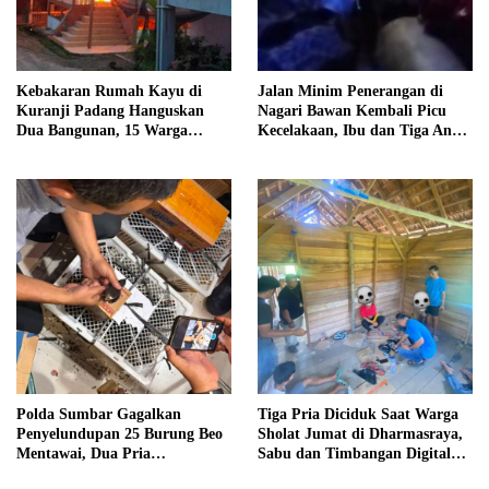
Kebakaran Rumah Kayu di
Jalan Minim Penerangan di
Kuranji Padang Hanguskan
Nagari Bawan Kembali Picu
Dua Bangunan, 15 Warga
Kecelakaan, Ibu dan Tiga Anak
Terdampak
Jadi Korban
Polda Sumbar Gagalkan
Tiga Pria Diciduk Saat Warga
Penyelundupan 25 Burung Beo
Sholat Jumat di Dharmasraya,
Mentawai, Dua Pria
Sabu dan Timbangan Digital
Diamankan
Disita