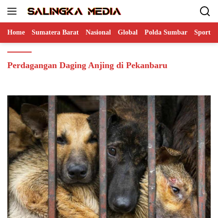
Langsung
ke
konten
Home
Sumatera Barat
Nasional
Global
Polda Sumbar
Sports
Perdagangan Daging Anjing di Pekanbaru