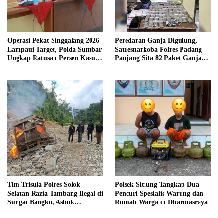
Operasi Pekat Singgalang 2026
Peredaran Ganja Digulung,
Lampaui Target, Polda Sumbar
Satresnarkoba Polres Padang
Ungkap Ratusan Persen Kasus
Panjang Sita 82 Paket Ganja
Kriminal
Kering Siap Edar di Tanah
Datar
Tim Trisula Polres Solok
Polsek Sitiung Tangkap Dua
Selatan Razia Tambang Ilegal di
Pencuri Spesialis Warung dan
Sungai Bangko, Asbuk
Rumah Warga di Dharmasraya
Langsung Dimusnahkan