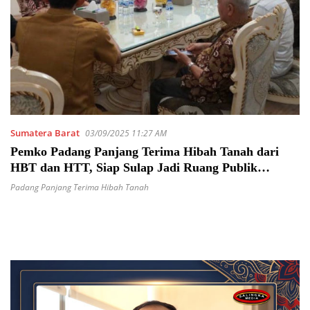
Sumatera Barat
03/09/2025 11:27 AM
Pemko Padang Panjang Terima Hibah Tanah dari
HBT dan HTT, Siap Sulap Jadi Ruang Publik
Representatif
Padang Panjang Terima Hibah Tanah