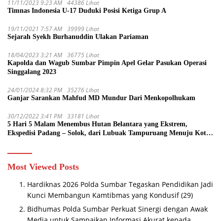
11/11/2023 9:23 AM
44386 Lihat
Timnas Indonesia U-17 Duduki Posisi Ketiga Grup A
19/11/2021 7:57 AM
39999 Lihat
Sejarah Syekh Burhanuddin Ulakan Pariaman
18/04/2023 3:21 AM
36775 Lihat
Kapolda dan Wagub Sumbar Pimpin Apel Gelar Pasukan Operasi
Singgalang 2023
24/01/2024 8:32 PM
35276 Lihat
Ganjar Sarankan Mahfud MD Mundur Dari Menkopolhukam
30/12/2022 3:41 PM
33181 Lihat
5 Hari 5 Malam Menembus Hutan Belantara yang Ekstrem,
Ekspedisi Padang – Solok, dari Lubuak Tampuruang Menuju Koto
Sani Solok Temuan yang jadi Catatan
Most Viewed Posts
Hardiknas 2026 Polda Sumbar Tegaskan Pendidikan Jadi
Kunci Membangun Kamtibmas yang Kondusif
(29)
Bidhumas Polda Sumbar Perkuat Sinergi dengan Awak
Media untuk Sampaikan Informasi Akurat kepada