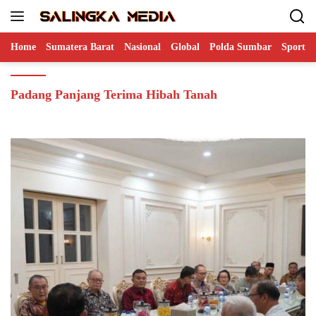
Langsung
ke
konten
Home
Sumatera Barat
Nasional
Global
Polda Sumbar
Sports
Padang Panjang Terima Hibah Tanah