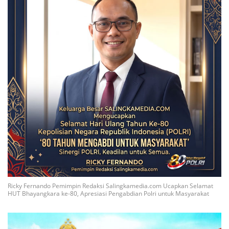
Ricky Fernando Pemimpin Redaksi Salingkamedia.com Ucapkan Selamat
HUT Bhayangkara ke-80, Apresiasi Pengabdian Polri untuk Masyarakat