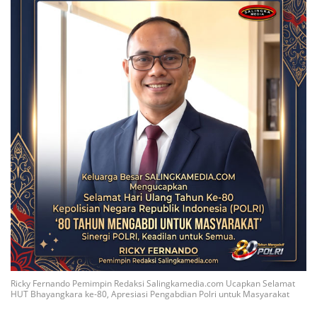
Ricky Fernando Pemimpin Redaksi Salingkamedia.com Ucapkan Selamat
HUT Bhayangkara ke-80, Apresiasi Pengabdian Polri untuk Masyarakat