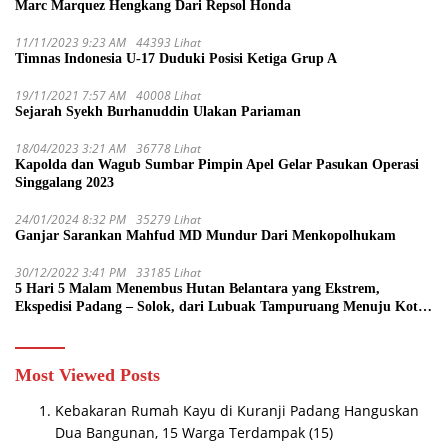
Marc Marquez Hengkang Dari Repsol Honda
11/11/2023 9:23 AM
44393 Lihat
Timnas Indonesia U-17 Duduki Posisi Ketiga Grup A
19/11/2021 7:57 AM
40008 Lihat
Sejarah Syekh Burhanuddin Ulakan Pariaman
18/04/2023 3:21 AM
36778 Lihat
Kapolda dan Wagub Sumbar Pimpin Apel Gelar Pasukan Operasi
Singgalang 2023
24/01/2024 8:32 PM
35279 Lihat
Ganjar Sarankan Mahfud MD Mundur Dari Menkopolhukam
30/12/2022 3:41 PM
33185 Lihat
5 Hari 5 Malam Menembus Hutan Belantara yang Ekstrem,
Ekspedisi Padang – Solok, dari Lubuak Tampuruang Menuju Koto
Sani Solok Temuan yang jadi Catatan
Most Viewed Posts
Kebakaran Rumah Kayu di Kuranji Padang Hanguskan
Dua Bangunan, 15 Warga Terdampak
(15)