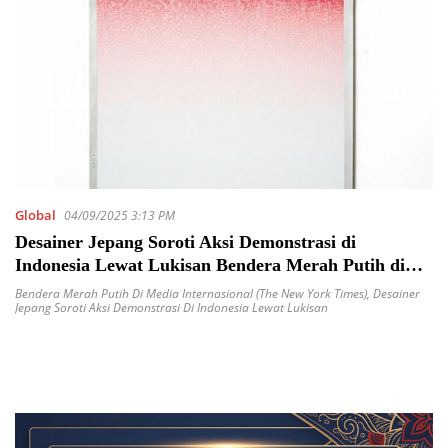
Global
04/09/2025 3:13 PM
Desainer Jepang Soroti Aksi Demonstrasi di
Indonesia Lewat Lukisan Bendera Merah Putih di
Media Internasional (The New York Times)
Bendera Merah Putih Di Media Internasional (The New York Times)
,
Desainer
Jepang Soroti Aksi Demonstrasi Di Indonesia Lewat Lukisan