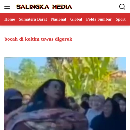
Langsung
ke
konten
Home
Sumatera Barat
Nasional
Global
Polda Sumbar
Sports
bocah di koltim tewas digorok