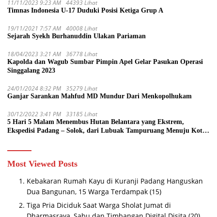
11/11/2023 9:23 AM
44393 Lihat
Timnas Indonesia U-17 Duduki Posisi Ketiga Grup A
19/11/2021 7:57 AM
40008 Lihat
Sejarah Syekh Burhanuddin Ulakan Pariaman
18/04/2023 3:21 AM
36778 Lihat
Kapolda dan Wagub Sumbar Pimpin Apel Gelar Pasukan Operasi
Singgalang 2023
24/01/2024 8:32 PM
35279 Lihat
Ganjar Sarankan Mahfud MD Mundur Dari Menkopolhukam
30/12/2022 3:41 PM
33185 Lihat
5 Hari 5 Malam Menembus Hutan Belantara yang Ekstrem,
Ekspedisi Padang – Solok, dari Lubuak Tampuruang Menuju Koto
Sani Solok Temuan yang jadi Catatan
Most Viewed Posts
Kebakaran Rumah Kayu di Kuranji Padang Hanguskan
Dua Bangunan, 15 Warga Terdampak
(15)
Tiga Pria Diciduk Saat Warga Sholat Jumat di
Dharmasraya, Sabu dan Timbangan Digital Disita
(20)