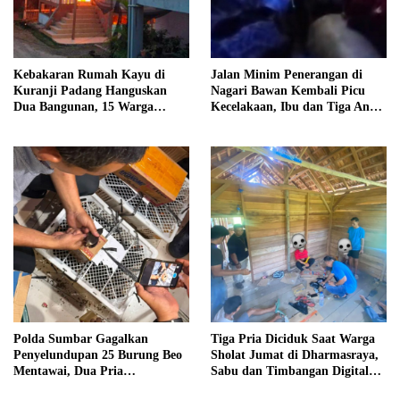
Kebakaran Rumah Kayu di
Jalan Minim Penerangan di
Kuranji Padang Hanguskan
Nagari Bawan Kembali Picu
Dua Bangunan, 15 Warga
Kecelakaan, Ibu dan Tiga Anak
Terdampak
Jadi Korban
Polda Sumbar Gagalkan
Tiga Pria Diciduk Saat Warga
Penyelundupan 25 Burung Beo
Sholat Jumat di Dharmasraya,
Mentawai, Dua Pria
Sabu dan Timbangan Digital
Diamankan
Disita