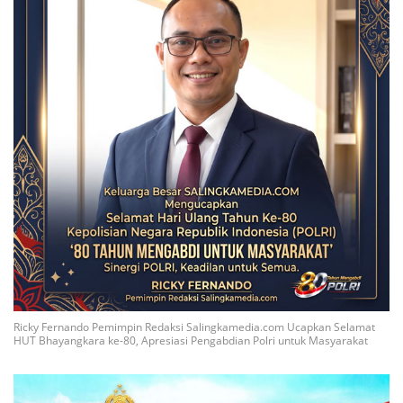
Ricky Fernando Pemimpin Redaksi Salingkamedia.com Ucapkan Selamat
HUT Bhayangkara ke-80, Apresiasi Pengabdian Polri untuk Masyarakat