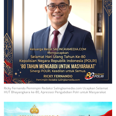
Ricky Fernando Pemimpin Redaksi Salingkamedia.com Ucapkan Selamat
HUT Bhayangkara ke-80, Apresiasi Pengabdian Polri untuk Masyarakat