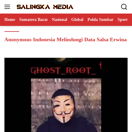
Langsung
ke
konten
Home
Sumatera Barat
Nasional
Global
Polda Sumbar
Sports
Anonymous Indonesia Melindungi Data Salsa Erwina