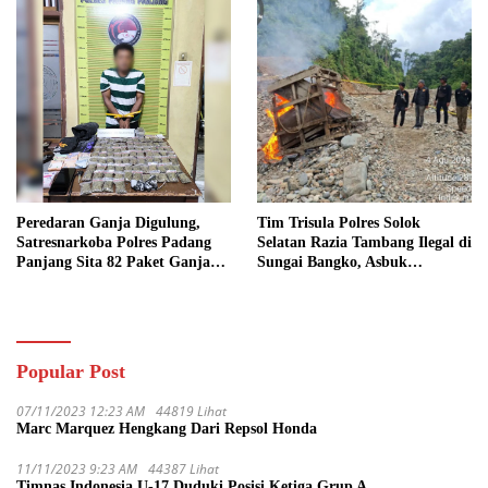
Peredaran Ganja Digulung,
Tim Trisula Polres Solok
Satresnarkoba Polres Padang
Selatan Razia Tambang Ilegal di
Panjang Sita 82 Paket Ganja
Sungai Bangko, Asbuk
Kering Siap Edar di Tanah
Langsung Dimusnahkan
Datar
Popular Post
07/11/2023 12:23 AM
44819 Lihat
Marc Marquez Hengkang Dari Repsol Honda
11/11/2023 9:23 AM
44387 Lihat
Timnas Indonesia U-17 Duduki Posisi Ketiga Grup A