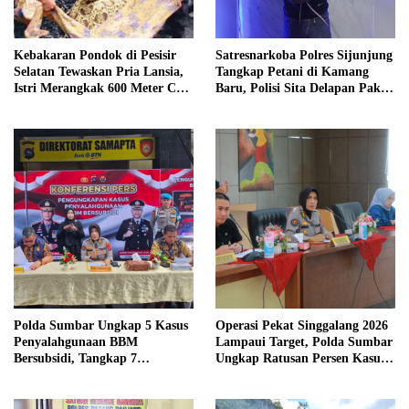
Kebakaran Pondok di Pesisir
Satresnarkoba Polres Sijunjung
Selatan Tewaskan Pria Lansia,
Tangkap Petani di Kamang
Istri Merangkak 600 Meter Cari
Baru, Polisi Sita Delapan Paket
Pertolongan
Diduga Sabu
Polda Sumbar Ungkap 5 Kasus
Operasi Pekat Singgalang 2026
Penyalahgunaan BBM
Lampaui Target, Polda Sumbar
Bersubsidi, Tangkap 7
Ungkap Ratusan Persen Kasus
Tersangka dan Sita 13.298 Liter
Kriminal
Bio Solar