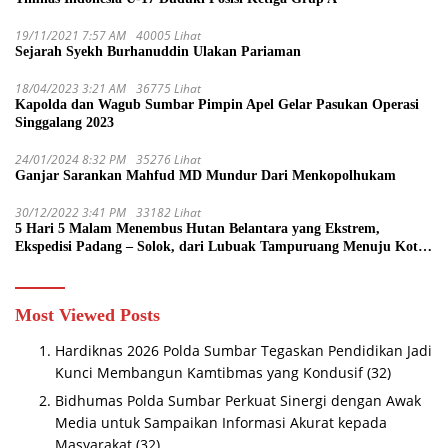
19/11/2021 7:57 AM
40005 Lihat
Sejarah Syekh Burhanuddin Ulakan Pariaman
18/04/2023 3:21 AM
36775 Lihat
Kapolda dan Wagub Sumbar Pimpin Apel Gelar Pasukan Operasi
Singgalang 2023
24/01/2024 8:32 PM
35276 Lihat
Ganjar Sarankan Mahfud MD Mundur Dari Menkopolhukam
30/12/2022 3:41 PM
33182 Lihat
5 Hari 5 Malam Menembus Hutan Belantara yang Ekstrem,
Ekspedisi Padang – Solok, dari Lubuak Tampuruang Menuju Koto
Sani Solok Temuan yang jadi Catatan
Most Viewed Posts
Hardiknas 2026 Polda Sumbar Tegaskan Pendidikan Jadi
Kunci Membangun Kamtibmas yang Kondusif
(32)
Bidhumas Polda Sumbar Perkuat Sinergi dengan Awak
Media untuk Sampaikan Informasi Akurat kepada
Masyarakat
(32)