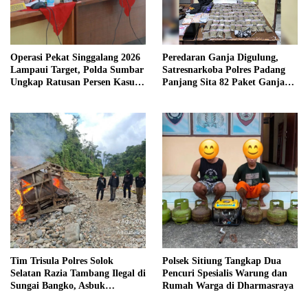
Operasi Pekat Singgalang 2026
Peredaran Ganja Digulung,
Lampaui Target, Polda Sumbar
Satresnarkoba Polres Padang
Ungkap Ratusan Persen Kasus
Panjang Sita 82 Paket Ganja
Kriminal
Kering Siap Edar di Tanah
Datar
Tim Trisula Polres Solok
Polsek Sitiung Tangkap Dua
Selatan Razia Tambang Ilegal di
Pencuri Spesialis Warung dan
Sungai Bangko, Asbuk
Rumah Warga di Dharmasraya
Langsung Dimusnahkan