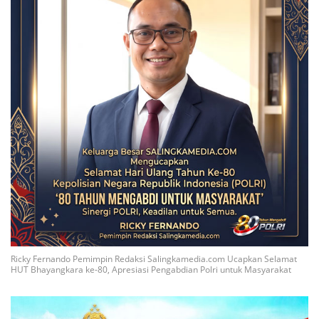
Ricky Fernando Pemimpin Redaksi Salingkamedia.com Ucapkan Selamat
HUT Bhayangkara ke-80, Apresiasi Pengabdian Polri untuk Masyarakat