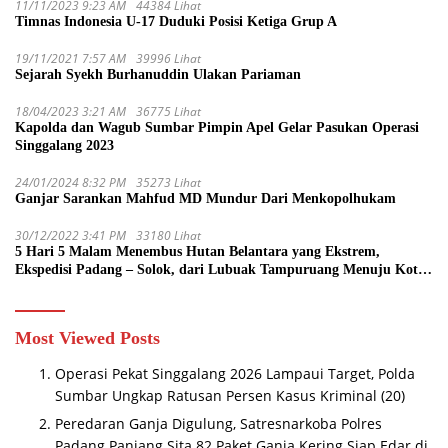
11/11/2023 9:23 AM
44384 Lihat
Timnas Indonesia U-17 Duduki Posisi Ketiga Grup A
19/11/2021 7:57 AM
39996 Lihat
Sejarah Syekh Burhanuddin Ulakan Pariaman
18/04/2023 3:21 AM
36775 Lihat
Kapolda dan Wagub Sumbar Pimpin Apel Gelar Pasukan Operasi
Singgalang 2023
24/01/2024 8:32 PM
35273 Lihat
Ganjar Sarankan Mahfud MD Mundur Dari Menkopolhukam
30/12/2022 3:41 PM
33180 Lihat
5 Hari 5 Malam Menembus Hutan Belantara yang Ekstrem,
Ekspedisi Padang – Solok, dari Lubuak Tampuruang Menuju Koto
Sani Solok Temuan yang jadi Catatan
Most Viewed Posts
Operasi Pekat Singgalang 2026 Lampaui Target, Polda
Sumbar Ungkap Ratusan Persen Kasus Kriminal
(20)
Peredaran Ganja Digulung, Satresnarkoba Polres
Padang Panjang Sita 82 Paket Ganja Kering Siap Edar di