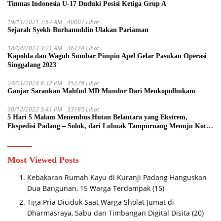
Timnas Indonesia U-17 Duduki Posisi Ketiga Grup A
19/11/2021 7:57 AM
40007 Lihat
Sejarah Syekh Burhanuddin Ulakan Pariaman
18/04/2023 3:21 AM
36778 Lihat
Kapolda dan Wagub Sumbar Pimpin Apel Gelar Pasukan Operasi
Singgalang 2023
24/01/2024 8:32 PM
35279 Lihat
Ganjar Sarankan Mahfud MD Mundur Dari Menkopolhukam
30/12/2022 3:41 PM
33185 Lihat
5 Hari 5 Malam Menembus Hutan Belantara yang Ekstrem,
Ekspedisi Padang – Solok, dari Lubuak Tampuruang Menuju Koto
Sani Solok Temuan yang jadi Catatan
Most Viewed Posts
Kebakaran Rumah Kayu di Kuranji Padang Hanguskan
Dua Bangunan, 15 Warga Terdampak
(15)
Tiga Pria Diciduk Saat Warga Sholat Jumat di
Dharmasraya, Sabu dan Timbangan Digital Disita
(20)