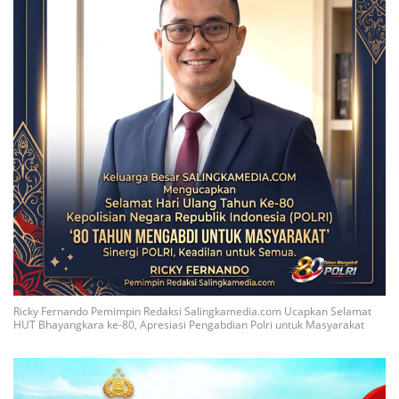
Ricky Fernando Pemimpin Redaksi Salingkamedia.com Ucapkan Selamat
HUT Bhayangkara ke-80, Apresiasi Pengabdian Polri untuk Masyarakat