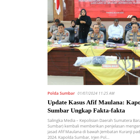
Polda Sumbar
01/07/2024 11:25 AM
Update Kasus Afif Maulana: Kap
Sumbar Ungkap Fakta-fakta
Salingka Media – Kepolisian Daerah Sumatera Bar
Sumbar) kembali memberikan penjelasan menge
jasad Afif Maulana di bawah Jembatan Kuranji pad
2024. Kapolda Sumbar, Irjen Pol…