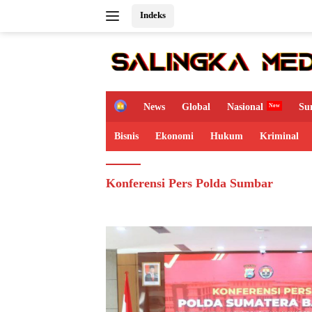
Langsung
Indeks
ke
konten
H
News
Global
Nasional
Su
o
m
Bisnis
Ekonomi
Hukum
Kriminal
e
Konferensi Pers Polda Sumbar