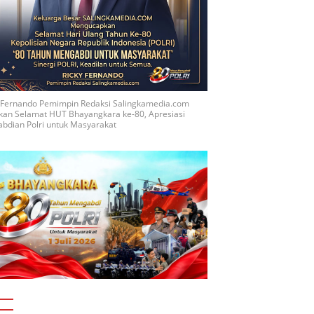
y Fernando Pemimpin Redaksi Salingkamedia.com
kan Selamat HUT Bhayangkara ke-80, Apresiasi
bdian Polri untuk Masyarakat