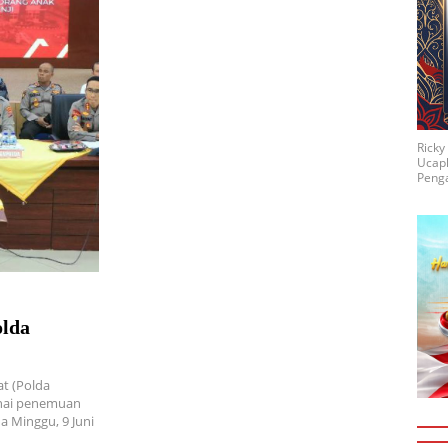
Rick
Ucap
Penga
olda
at (Polda
nai penemuan
a Minggu, 9 Juni