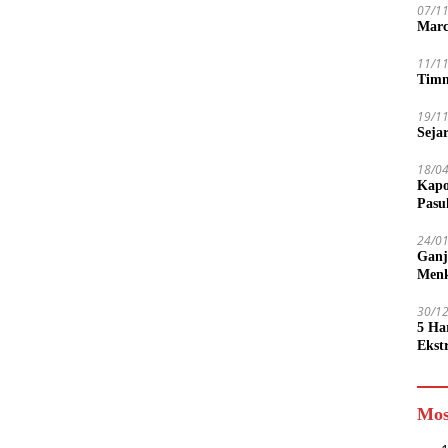
07/1
Marc
11/1
Timn
19/1
Seja
18/0
Kapo
Pasu
24/0
Ganj
Men
30/1
5 Ha
Ekst
Tamp
jadi
Mos