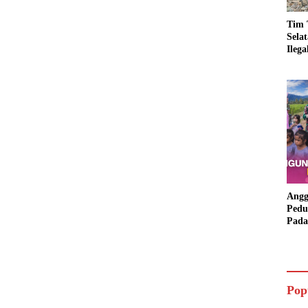
Tim 
Sela
Ileg
Asbu
Dim
Angg
Pedu
Pada
Lang
Bant
Aspi
Pop