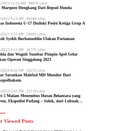
1/2023 12:23 AM
44816 Lihat
 Marquez Hengkang Dari Repsol Honda
1/2023 9:23 AM
44384 Lihat
as Indonesia U-17 Duduki Posisi Ketiga Grup A
1/2021 7:57 AM
39995 Lihat
rah Syekh Burhanuddin Ulakan Pariaman
4/2023 3:21 AM
36775 Lihat
lda dan Wagub Sumbar Pimpin Apel Gelar
kan Operasi Singgalang 2023
1/2024 8:32 PM
35272 Lihat
ar Sarankan Mahfud MD Mundur Dari
kopolhukam
2/2022 3:41 PM
33179 Lihat
ri 5 Malam Menembus Hutan Belantara yang
rem, Ekspedisi Padang – Solok, dari Lubuak
uruang Menuju Koto Sani Solok Temuan yang
 Catatan
t Viewed Posts