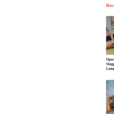
Rec
Oper
Sing
Lamp
Sum
Ratu
Krim