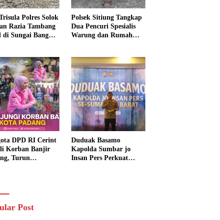
Trisula Polres Solok
Polsek Sitiung Tangkap
tan Razia Tambang
Dua Pencuri Spesialis
al di Sungai Bangko,
Warung dan Rumah
k Langsung
Warga di Dharmasraya
usnahkan
ota DPD RI Cerint
Duduak Basamo
li Korban Banjir
Kapolda Sumbar jo
ng, Turun
Insan Pers Perkuat
sung Salurkan
Sinergi Polda dan Media
uan dan Serap
untuk Pelayanan
rasi Warga
Masyarakat
ular Post