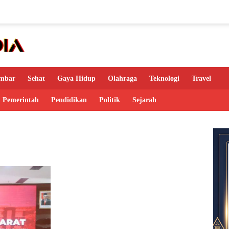
mbar
Sehat
Gaya Hidup
Olahraga
Teknologi
Travel
Pemerintah
Pendidikan
Politik
Sejarah