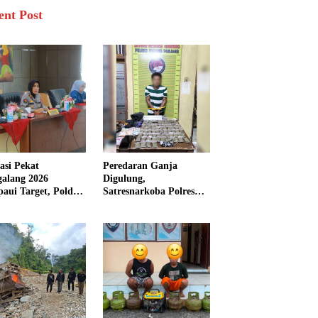
ent Post
asi Pekat
Peredaran Ganja
galang 2026
Digulung,
aui Target, Polda
Satresnarkoba Polres
bar Ungkap
Padang Panjang Sita 82
san Persen Kasus
Paket Ganja Kering
inal
Siap Edar di Tanah
Datar