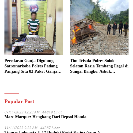
Peredaran Ganja Digulung,
Tim Trisula Polres Solok
Satresnarkoba Polres Padang
Selatan Razia Tambang Ilegal di
Panjang Sita 82 Paket Ganja
Sungai Bangko, Asbuk
Kering Siap Edar di Tanah
Langsung Dimusnahkan
Datar
Popular Post
07/11/2023 12:23 AM
44819 Lihat
Marc Marquez Hengkang Dari Repsol Honda
11/11/2023 9:23 AM
44387 Lihat
Timnas Indonesia U-17 Duduki Posisi Ketiga Grup A