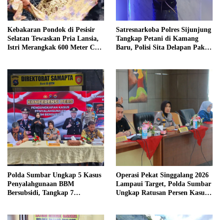
Kebakaran Pondok di Pesisir
Satresnarkoba Polres Sijunjung
Selatan Tewaskan Pria Lansia,
Tangkap Petani di Kamang
Istri Merangkak 600 Meter Cari
Baru, Polisi Sita Delapan Paket
Pertolongan
Diduga Sabu
Polda Sumbar Ungkap 5 Kasus
Operasi Pekat Singgalang 2026
Penyalahgunaan BBM
Lampaui Target, Polda Sumbar
Bersubsidi, Tangkap 7
Ungkap Ratusan Persen Kasus
Tersangka dan Sita 13.298 Liter
Kriminal
Bio Solar