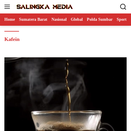
Langsung
ke
konten
Home
Sumatera Barat
Nasional
Global
Polda Sumbar
Sports
Kafein