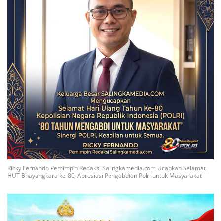
Ricky Fernando Pemimpin Redaksi Salingkamedia.com Ucapkan Selamat
HUT Bhayangkara ke-80, Apresiasi Pengabdian Polri untuk Masyarakat