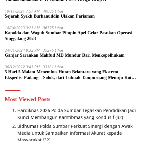
19/11/2021 7:57 AM
40005 Lihat
Sejarah Syekh Burhanuddin Ulakan Pariaman
18/04/2023 3:21 AM
36775 Lihat
Kapolda dan Wagub Sumbar Pimpin Apel Gelar Pasukan Operasi
Singgalang 2023
24/01/2024 8:32 PM
35276 Lihat
Ganjar Sarankan Mahfud MD Mundur Dari Menkopolhukam
30/12/2022 3:41 PM
33181 Lihat
5 Hari 5 Malam Menembus Hutan Belantara yang Ekstrem,
Ekspedisi Padang – Solok, dari Lubuak Tampuruang Menuju Koto
Sani Solok Temuan yang jadi Catatan
Most Viewed Posts
Hardiknas 2026 Polda Sumbar Tegaskan Pendidikan Jadi
Kunci Membangun Kamtibmas yang Kondusif
(32)
Bidhumas Polda Sumbar Perkuat Sinergi dengan Awak
Media untuk Sampaikan Informasi Akurat kepada
Masyarakat
(32)