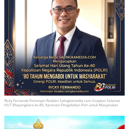
Ricky Fernando Pemimpin Redaksi Salingkamedia.com Ucapkan Selamat
HUT Bhayangkara ke-80, Apresiasi Pengabdian Polri untuk Masyarakat