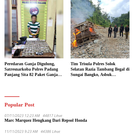
Peredaran Ganja Digulung,
Tim Trisula Polres Solok
Satresnarkoba Polres Padang
Selatan Razia Tambang Ilegal di
Panjang Sita 82 Paket Ganja
Sungai Bangko, Asbuk
Kering Siap Edar di Tanah
Langsung Dimusnahkan
Datar
Popular Post
07/11/2023 12:23 AM
44817 Lihat
Marc Marquez Hengkang Dari Repsol Honda
11/11/2023 9:23 AM
44386 Lihat