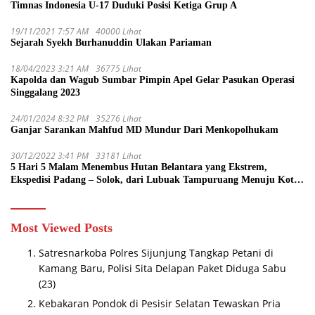
Timnas Indonesia U-17 Duduki Posisi Ketiga Grup A
19/11/2021 7:57 AM
40000 Lihat
Sejarah Syekh Burhanuddin Ulakan Pariaman
18/04/2023 3:21 AM
36775 Lihat
Kapolda dan Wagub Sumbar Pimpin Apel Gelar Pasukan Operasi
Singgalang 2023
24/01/2024 8:32 PM
35276 Lihat
Ganjar Sarankan Mahfud MD Mundur Dari Menkopolhukam
30/12/2022 3:41 PM
33181 Lihat
5 Hari 5 Malam Menembus Hutan Belantara yang Ekstrem,
Ekspedisi Padang – Solok, dari Lubuak Tampuruang Menuju Koto
Sani Solok Temuan yang jadi Catatan
Most Viewed Posts
Satresnarkoba Polres Sijunjung Tangkap Petani di
Kamang Baru, Polisi Sita Delapan Paket Diduga Sabu
(23)
Kebakaran Pondok di Pesisir Selatan Tewaskan Pria