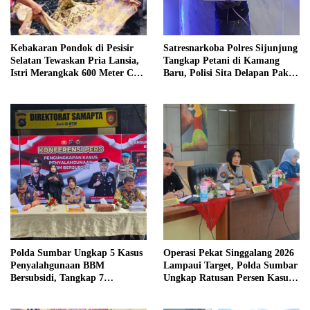
Kebakaran Pondok di Pesisir
Satresnarkoba Polres Sijunjung
Selatan Tewaskan Pria Lansia,
Tangkap Petani di Kamang
Istri Merangkak 600 Meter Cari
Baru, Polisi Sita Delapan Paket
Pertolongan
Diduga Sabu
Polda Sumbar Ungkap 5 Kasus
Operasi Pekat Singgalang 2026
Penyalahgunaan BBM
Lampaui Target, Polda Sumbar
Bersubsidi, Tangkap 7
Ungkap Ratusan Persen Kasus
Tersangka dan Sita 13.298 Liter
Kriminal
Bio Solar