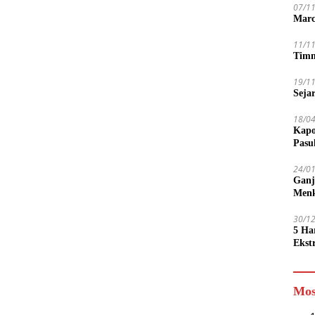
07/1
Marc
11/1
Timn
19/1
Seja
18/0
Kapo
Pasu
24/0
Ganj
Men
30/1
5 Ha
Ekst
Tamp
jadi
Mos