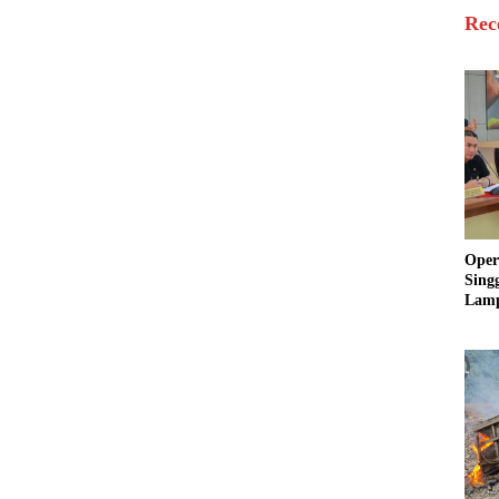
Rec
Oper
Sing
Lamp
Sum
Ratu
Krim