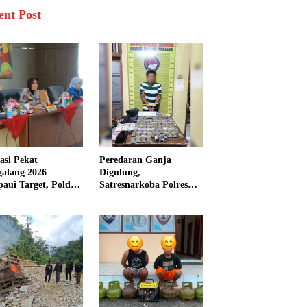
ent Post
asi Pekat
Peredaran Ganja
galang 2026
Digulung,
aui Target, Polda
Satresnarkoba Polres
bar Ungkap
Padang Panjang Sita 82
san Persen Kasus
Paket Ganja Kering
inal
Siap Edar di Tanah
Datar