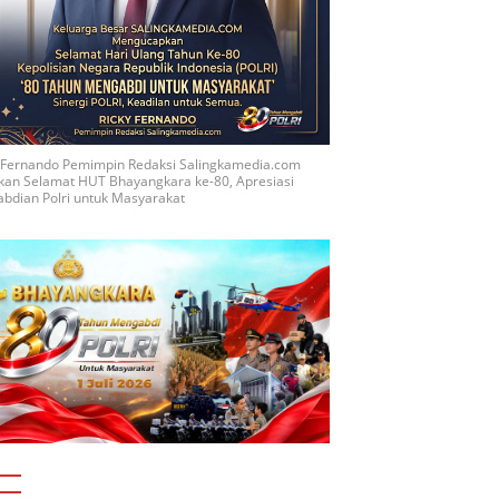
y Fernando Pemimpin Redaksi Salingkamedia.com
kan Selamat HUT Bhayangkara ke-80, Apresiasi
bdian Polri untuk Masyarakat