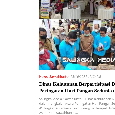
News
,
Sawahlunto
28/10/2021 12:30 PM
Dinas Kehutanan Berpartisipasi D
Peringatan Hari Pangan Sedunia 
Salingka Media, Sawahlunto – Dinas Kehutanan iku
dalam rangkaian Acara Peringatan Hari Pangan Se
41 Tingkat Kota Sawahlunto yang bertempat di G
Asam Kota Sawahlunto….