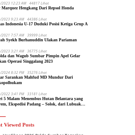
1/2023 12:23 AM
44817 Lihat
 Marquez Hengkang Dari Repsol Honda
1/2023 9:23 AM
44386 Lihat
as Indonesia U-17 Duduki Posisi Ketiga Grup A
1/2021 7:57 AM
39999 Lihat
rah Syekh Burhanuddin Ulakan Pariaman
4/2023 3:21 AM
36775 Lihat
lda dan Wagub Sumbar Pimpin Apel Gelar
kan Operasi Singgalang 2023
1/2024 8:32 PM
35276 Lihat
ar Sarankan Mahfud MD Mundur Dari
kopolhukam
2/2022 3:41 PM
33181 Lihat
ri 5 Malam Menembus Hutan Belantara yang
rem, Ekspedisi Padang – Solok, dari Lubuak
uruang Menuju Koto Sani Solok Temuan yang
 Catatan
t Viewed Posts