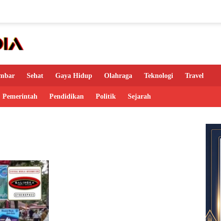
mbar
Sehat
Gaya Hidup
Olahraga
Teknologi
Travel
Pemerintah
Pendidikan
Politik
Sejarah