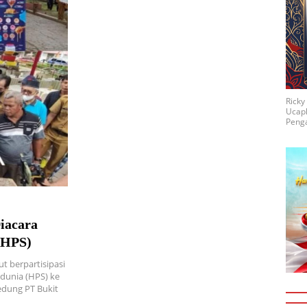
Rick
Ucap
Penga
iacara
(HPS)
t berpartisipasi
dunia (HPS) ke
edung PT Bukit