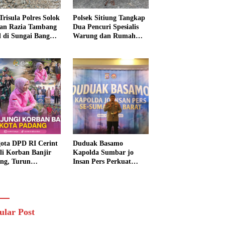
Trisula Polres Solok
Polsek Sitiung Tangkap
tan Razia Tambang
Dua Pencuri Spesialis
al di Sungai Bangko,
Warung dan Rumah
k Langsung
Warga di Dharmasraya
usnahkan
ota DPD RI Cerint
Duduak Basamo
li Korban Banjir
Kapolda Sumbar jo
ng, Turun
Insan Pers Perkuat
sung Salurkan
Sinergi Polda dan Media
uan dan Serap
untuk Pelayanan
rasi Warga
Masyarakat
ular Post