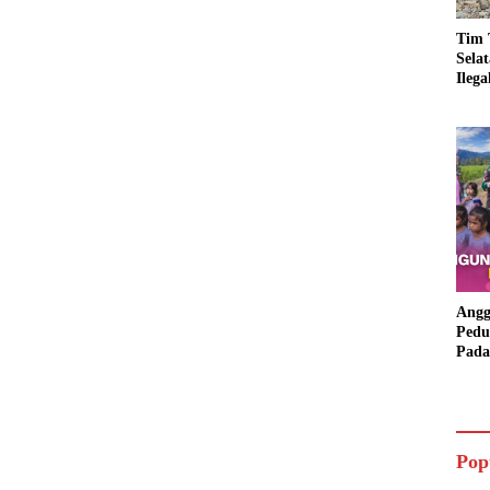
Tim 
Sela
Ileg
Asbu
Dim
Angg
Pedu
Pada
Lang
Bant
Aspi
Pop