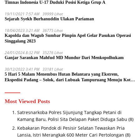
Timnas Indonesia U-17 Duduki Posisi Ketiga Grup A
19/11/2021 7:57 AM
39999 Lihat
Sejarah Syekh Burhanuddin Ulakan Pariaman
18/04/2023 3:21 AM
36775 Lihat
Kapolda dan Wagub Sumbar Pimpin Apel Gelar Pasukan Operasi
Singgalang 2023
24/01/2024 8:32 PM
35276 Lihat
Ganjar Sarankan Mahfud MD Mundur Dari Menkopolhukam
30/12/2022 3:41 PM
33181 Lihat
5 Hari 5 Malam Menembus Hutan Belantara yang Ekstrem,
Ekspedisi Padang – Solok, dari Lubuak Tampuruang Menuju Koto
Sani Solok Temuan yang jadi Catatan
Most Viewed Posts
Satresnarkoba Polres Sijunjung Tangkap Petani di
Kamang Baru, Polisi Sita Delapan Paket Diduga Sabu
(8)
Kebakaran Pondok di Pesisir Selatan Tewaskan Pria
Lansia, Istri Merangkak 600 Meter Cari Pertolongan
(8)