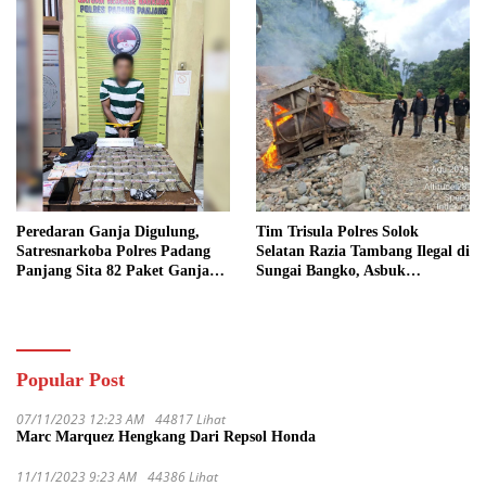
Peredaran Ganja Digulung,
Tim Trisula Polres Solok
Satresnarkoba Polres Padang
Selatan Razia Tambang Ilegal di
Panjang Sita 82 Paket Ganja
Sungai Bangko, Asbuk
Kering Siap Edar di Tanah
Langsung Dimusnahkan
Datar
Popular Post
07/11/2023 12:23 AM
44817 Lihat
Marc Marquez Hengkang Dari Repsol Honda
11/11/2023 9:23 AM
44386 Lihat