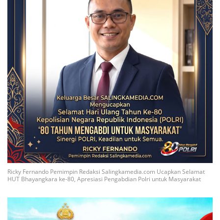
Ricky Fernando Pemimpin Redaksi Salingkamedia.com Ucapkan Selamat
HUT Bhayangkara ke-80, Apresiasi Pengabdian Polri untuk Masyarakat