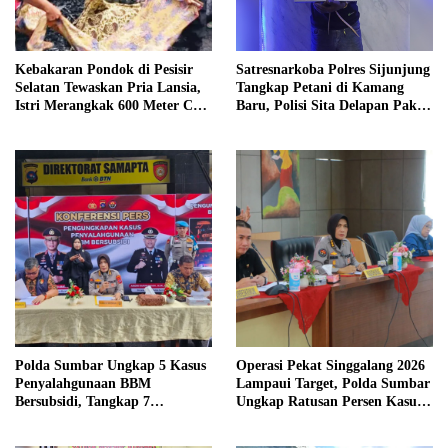
Kebakaran Pondok di Pesisir
Satresnarkoba Polres Sijunjung
Selatan Tewaskan Pria Lansia,
Tangkap Petani di Kamang
Istri Merangkak 600 Meter Cari
Baru, Polisi Sita Delapan Paket
Pertolongan
Diduga Sabu
Polda Sumbar Ungkap 5 Kasus
Operasi Pekat Singgalang 2026
Penyalahgunaan BBM
Lampaui Target, Polda Sumbar
Bersubsidi, Tangkap 7
Ungkap Ratusan Persen Kasus
Tersangka dan Sita 13.298 Liter
Kriminal
Bio Solar