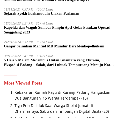
19/11/2021 7:57 AM
40007 Lihat
Sejarah Syekh Burhanuddin Ulakan Pariaman
18/04/2023 3:21 AM
36778 Lihat
Kapolda dan Wagub Sumbar Pimpin Apel Gelar Pasukan Operasi
Singgalang 2023
24/01/2024 8:32 PM
35278 Lihat
Ganjar Sarankan Mahfud MD Mundur Dari Menkopolhukam
30/12/2022 3:41 PM
33185 Lihat
5 Hari 5 Malam Menembus Hutan Belantara yang Ekstrem,
Ekspedisi Padang – Solok, dari Lubuak Tampuruang Menuju Koto
Sani Solok Temuan yang jadi Catatan
Most Viewed Posts
Kebakaran Rumah Kayu di Kuranji Padang Hanguskan
Dua Bangunan, 15 Warga Terdampak
(15)
Tiga Pria Diciduk Saat Warga Sholat Jumat di
Dharmasraya, Sabu dan Timbangan Digital Disita
(20)