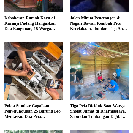
Kebakaran Rumah Kayu di
Jalan Minim Penerangan di
Kuranji Padang Hanguskan
Nagari Bawan Kembali Picu
Dua Bangunan, 15 Warga
Kecelakaan, Ibu dan Tiga Anak
Terdampak
Jadi Korban
Polda Sumbar Gagalkan
Tiga Pria Diciduk Saat Warga
Penyelundupan 25 Burung Beo
Sholat Jumat di Dharmasraya,
Mentawai, Dua Pria
Sabu dan Timbangan Digital
Diamankan
Disita