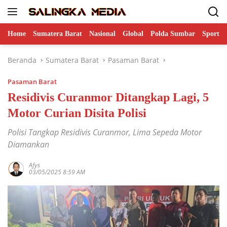
Langsung
ke
konten
Home
Sumatera Barat
Nasional
Global
Polda Sumbar
Sports
Beranda
Sumatera Barat
Pasaman Barat
Pasaman Barat
Residivis Curanmor Ditangkap Lagi, 5
Motor Curian Disita Polisi
Polisi Tangkap Residivis Curanmor, Lima Sepeda Motor
Diamankan
Afys
03/05/2025 8:59 AM