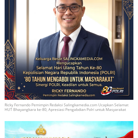
Ricky Fernando Pemimpin Redaksi Salingkamedia.com Ucapkan Selamat
HUT Bhayangkara ke-80, Apresiasi Pengabdian Polri untuk Masyarakat