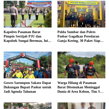
Kapolres Pasaman Barat
Polda Sumbar dan Polres
Pimpin Sertijab PJU dan
Pasbar Gagalkan Peredaran
Kapolsek Sungai Beremas, Ini
Ganja Kering, 30 Paket Siap
Daftar Pejabat yang Berganti
Edar Disita
Gowes Sarumpun Sakato Dapat
Warga Hilang di Pasaman
Dukungan Bupati Pasbar untuk
Barat Ditemukan Meninggal
Jadi Agenda Tahunan
Dunia di Area Kebun, Tim SAR
Akhiri Pencarian