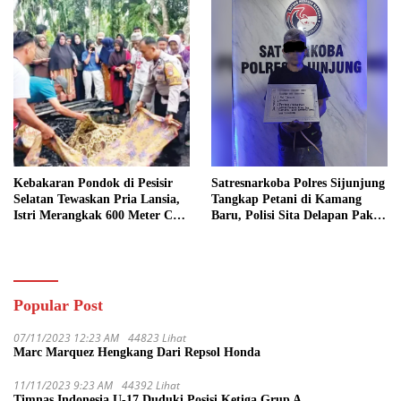
Kebakaran Pondok di Pesisir
Satresnarkoba Polres Sijunjung
Selatan Tewaskan Pria Lansia,
Tangkap Petani di Kamang
Istri Merangkak 600 Meter Cari
Baru, Polisi Sita Delapan Paket
Pertolongan
Diduga Sabu
Popular Post
07/11/2023 12:23 AM
44823 Lihat
Marc Marquez Hengkang Dari Repsol Honda
11/11/2023 9:23 AM
44392 Lihat
Timnas Indonesia U-17 Duduki Posisi Ketiga Grup A