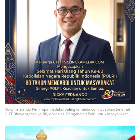
Ricky Fernando Pemimpin Redaksi Salingkamedia.com Ucapkan Selamat
HUT Bhayangkara ke-80, Apresiasi Pengabdian Polri untuk Masyarakat