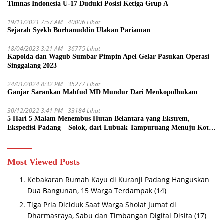
Timnas Indonesia U-17 Duduki Posisi Ketiga Grup A
19/11/2021 7:57 AM
40006 Lihat
Sejarah Syekh Burhanuddin Ulakan Pariaman
18/04/2023 3:21 AM
36775 Lihat
Kapolda dan Wagub Sumbar Pimpin Apel Gelar Pasukan Operasi
Singgalang 2023
24/01/2024 8:32 PM
35277 Lihat
Ganjar Sarankan Mahfud MD Mundur Dari Menkopolhukam
30/12/2022 3:41 PM
33184 Lihat
5 Hari 5 Malam Menembus Hutan Belantara yang Ekstrem,
Ekspedisi Padang – Solok, dari Lubuak Tampuruang Menuju Koto
Sani Solok Temuan yang jadi Catatan
Most Viewed Posts
Kebakaran Rumah Kayu di Kuranji Padang Hanguskan
Dua Bangunan, 15 Warga Terdampak
(14)
Tiga Pria Diciduk Saat Warga Sholat Jumat di
Dharmasraya, Sabu dan Timbangan Digital Disita
(17)