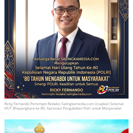
Ricky Fernando Pemimpin Redaksi Salingkamedia.com Ucapkan Selamat
HUT Bhayangkara ke-80, Apresiasi Pengabdian Polri untuk Masyarakat