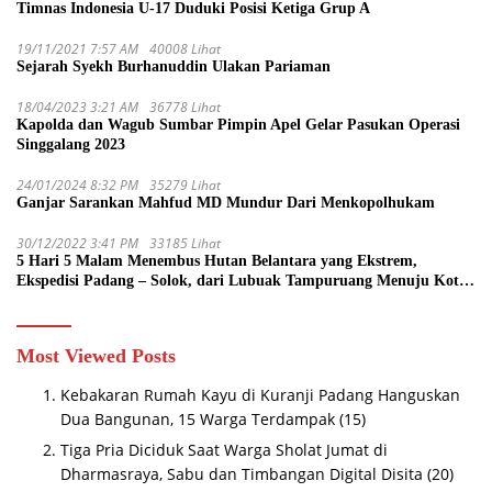
Timnas Indonesia U-17 Duduki Posisi Ketiga Grup A
19/11/2021 7:57 AM
40008 Lihat
Sejarah Syekh Burhanuddin Ulakan Pariaman
18/04/2023 3:21 AM
36778 Lihat
Kapolda dan Wagub Sumbar Pimpin Apel Gelar Pasukan Operasi
Singgalang 2023
24/01/2024 8:32 PM
35279 Lihat
Ganjar Sarankan Mahfud MD Mundur Dari Menkopolhukam
30/12/2022 3:41 PM
33185 Lihat
5 Hari 5 Malam Menembus Hutan Belantara yang Ekstrem,
Ekspedisi Padang – Solok, dari Lubuak Tampuruang Menuju Koto
Sani Solok Temuan yang jadi Catatan
Most Viewed Posts
Kebakaran Rumah Kayu di Kuranji Padang Hanguskan
Dua Bangunan, 15 Warga Terdampak
(15)
Tiga Pria Diciduk Saat Warga Sholat Jumat di
Dharmasraya, Sabu dan Timbangan Digital Disita
(20)