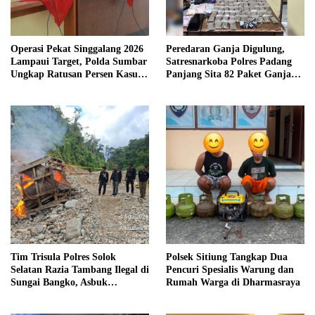
Operasi Pekat Singgalang 2026
Peredaran Ganja Digulung,
Lampaui Target, Polda Sumbar
Satresnarkoba Polres Padang
Ungkap Ratusan Persen Kasus
Panjang Sita 82 Paket Ganja
Kriminal
Kering Siap Edar di Tanah
Datar
Tim Trisula Polres Solok
Polsek Sitiung Tangkap Dua
Selatan Razia Tambang Ilegal di
Pencuri Spesialis Warung dan
Sungai Bangko, Asbuk
Rumah Warga di Dharmasraya
Langsung Dimusnahkan