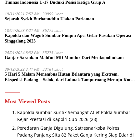
Timnas Indonesia U-17 Duduki Posisi Ketiga Grup A
19/11/2021 7:57 AM
39999 Lihat
Sejarah Syekh Burhanuddin Ulakan Pariaman
18/04/2023 3:21 AM
36775 Lihat
Kapolda dan Wagub Sumbar Pimpin Apel Gelar Pasukan Operasi
Singgalang 2023
24/01/2024 8:32 PM
35275 Lihat
Ganjar Sarankan Mahfud MD Mundur Dari Menkopolhukam
30/12/2022 3:41 PM
33181 Lihat
5 Hari 5 Malam Menembus Hutan Belantara yang Ekstrem,
Ekspedisi Padang – Solok, dari Lubuak Tampuruang Menuju Koto
Sani Solok Temuan yang jadi Catatan
Most Viewed Posts
Kapolda Sumbar Suntik Semangat Atlet Polda Sumbar
Kejar Prestasi di Kapolri Cup 2026
(28)
Peredaran Ganja Digulung, Satresnarkoba Polres
Padang Panjang Sita 82 Paket Ganja Kering Siap Edar di