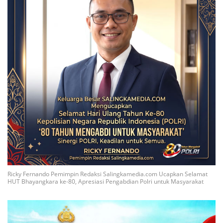
Ricky Fernando Pemimpin Redaksi Salingkamedia.com Ucapkan Selamat
HUT Bhayangkara ke-80, Apresiasi Pengabdian Polri untuk Masyarakat