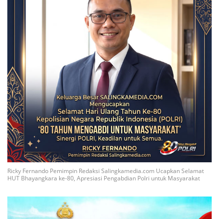
Ricky Fernando Pemimpin Redaksi Salingkamedia.com Ucapkan Selamat
HUT Bhayangkara ke-80, Apresiasi Pengabdian Polri untuk Masyarakat