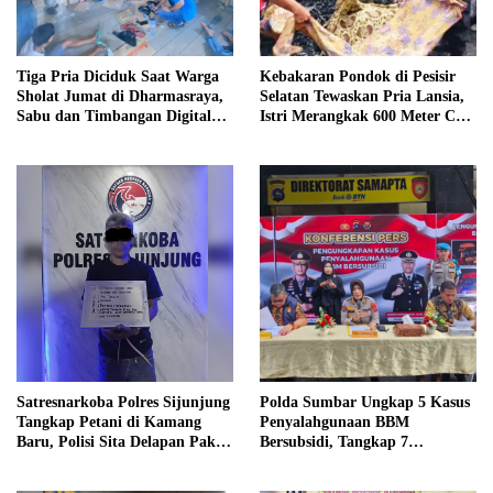
Tiga Pria Diciduk Saat Warga
Kebakaran Pondok di Pesisir
Sholat Jumat di Dharmasraya,
Selatan Tewaskan Pria Lansia,
Sabu dan Timbangan Digital
Istri Merangkak 600 Meter Cari
Disita
Pertolongan
Satresnarkoba Polres Sijunjung
Polda Sumbar Ungkap 5 Kasus
Tangkap Petani di Kamang
Penyalahgunaan BBM
Baru, Polisi Sita Delapan Paket
Bersubsidi, Tangkap 7
Diduga Sabu
Tersangka dan Sita 13.298 Liter
Bio Solar