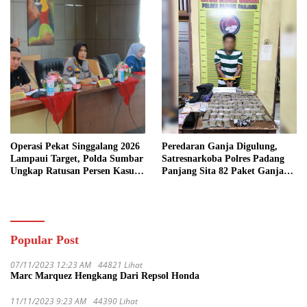
Operasi Pekat Singgalang 2026
Peredaran Ganja Digulung,
Lampaui Target, Polda Sumbar
Satresnarkoba Polres Padang
Ungkap Ratusan Persen Kasus
Panjang Sita 82 Paket Ganja
Kriminal
Kering Siap Edar di Tanah
Datar
Popular Post
07/11/2023 12:23 AM
44821 Lihat
Marc Marquez Hengkang Dari Repsol Honda
11/11/2023 9:23 AM
44390 Lihat