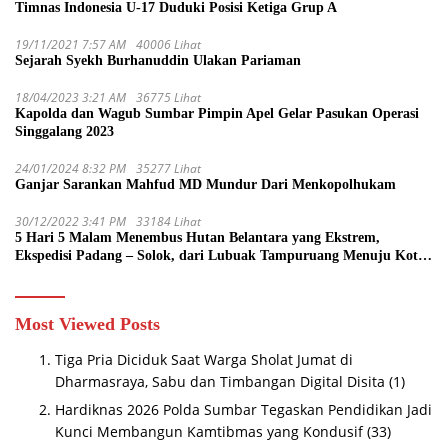
Timnas Indonesia U-17 Duduki Posisi Ketiga Grup A
19/11/2021 7:57 AM
40006 Lihat
Sejarah Syekh Burhanuddin Ulakan Pariaman
18/04/2023 3:21 AM
36775 Lihat
Kapolda dan Wagub Sumbar Pimpin Apel Gelar Pasukan Operasi
Singgalang 2023
24/01/2024 8:32 PM
35277 Lihat
Ganjar Sarankan Mahfud MD Mundur Dari Menkopolhukam
30/12/2022 3:41 PM
33184 Lihat
5 Hari 5 Malam Menembus Hutan Belantara yang Ekstrem,
Ekspedisi Padang – Solok, dari Lubuak Tampuruang Menuju Koto
Sani Solok Temuan yang jadi Catatan
Most Viewed Posts
Tiga Pria Diciduk Saat Warga Sholat Jumat di
Dharmasraya, Sabu dan Timbangan Digital Disita
(1)
Hardiknas 2026 Polda Sumbar Tegaskan Pendidikan Jadi
Kunci Membangun Kamtibmas yang Kondusif
(33)