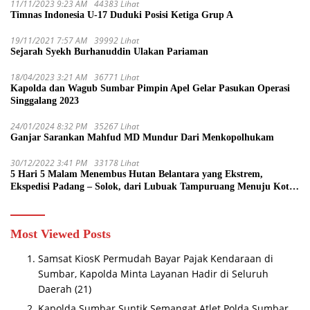
11/11/2023 9:23 AM
44383 Lihat
Timnas Indonesia U-17 Duduki Posisi Ketiga Grup A
19/11/2021 7:57 AM
39992 Lihat
Sejarah Syekh Burhanuddin Ulakan Pariaman
18/04/2023 3:21 AM
36771 Lihat
Kapolda dan Wagub Sumbar Pimpin Apel Gelar Pasukan Operasi
Singgalang 2023
24/01/2024 8:32 PM
35267 Lihat
Ganjar Sarankan Mahfud MD Mundur Dari Menkopolhukam
30/12/2022 3:41 PM
33178 Lihat
5 Hari 5 Malam Menembus Hutan Belantara yang Ekstrem,
Ekspedisi Padang – Solok, dari Lubuak Tampuruang Menuju Koto
Sani Solok Temuan yang jadi Catatan
Most Viewed Posts
Samsat KiosK Permudah Bayar Pajak Kendaraan di
Sumbar, Kapolda Minta Layanan Hadir di Seluruh
Daerah
(21)
Kapolda Sumbar Suntik Semangat Atlet Polda Sumbar