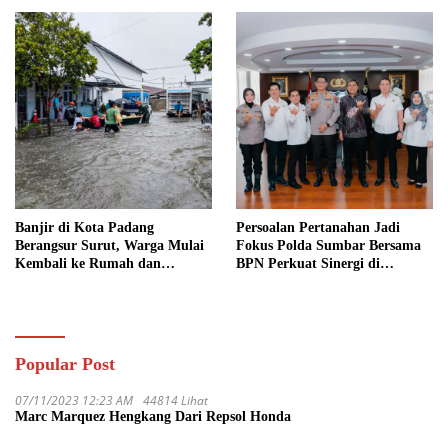
Ditangkap
Banjir di Kota Padang
Persoalan Pertanahan Jadi
Berangsur Surut, Warga Mulai
Fokus Polda Sumbar Bersama
Kembali ke Rumah dan
BPN Perkuat Sinergi di
Bersihkan Lingkungan
Sumatera Barat
Popular Post
07/11/2023 12:23 AM
44814 Lihat
Marc Marquez Hengkang Dari Repsol Honda