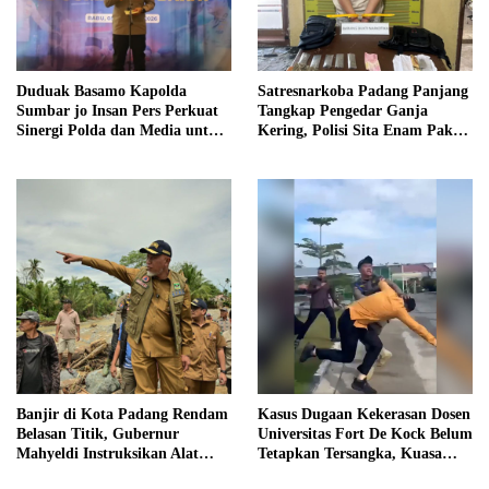
Duduak Basamo Kapolda
Satresnarkoba Padang Panjang
Sumbar jo Insan Pers Perkuat
Tangkap Pengedar Ganja
Sinergi Polda dan Media untuk
Kering, Polisi Sita Enam Paket
Pelayanan Masyarakat
Barang Bukti
Banjir di Kota Padang Rendam
Kasus Dugaan Kekerasan Dosen
Belasan Titik, Gubernur
Universitas Fort De Kock Belum
Mahyeldi Instruksikan Alat
Tetapkan Tersangka, Kuasa
Berat Segera Turun
Hukum Minta AG Segera