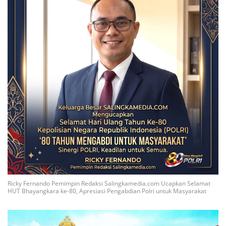
Ricky Fernando Pemimpin Redaksi Salingkamedia.com Ucapkan Selamat
HUT Bhayangkara ke-80, Apresiasi Pengabdian Polri untuk Masyarakat