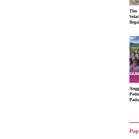
Tim 
Sela
Ileg
Asbu
Dim
Angg
Pedu
Pada
Lang
Bant
Aspi
Pop