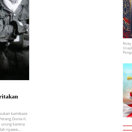
Rick
Ucap
Penga
ritakan
asukan kamikaze
rang Dunia II.
n urung karena
tlah nyawa…