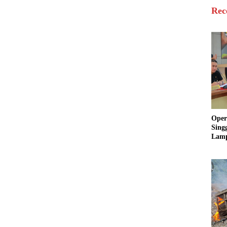
Rec
Oper
Sing
Lamp
Sum
Ratu
Krim