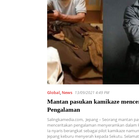
Global
,
News
13/09/2021 4:49 PM
Mantan pasukan kamikaze mence
Pengalaman
Salingkamedia.com, Jepang – Seorang mantan p
menceritakan pengalaman menyeramkan dalam Pe
Ia nyaris berangkat sebagai pilot kamikaze namu
Jepang keburu menyerah kepada Sekutu. Selama