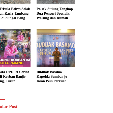
Trisula Polres Solok
Polsek Sitiung Tangkap
tan Razia Tambang
Dua Pencuri Spesialis
al di Sungai Bangko,
Warung dan Rumah
k Langsung
Warga di Dharmasraya
usnahkan
ota DPD RI Cerint
Duduak Basamo
li Korban Banjir
Kapolda Sumbar jo
ng, Turun
Insan Pers Perkuat
sung Salurkan
Sinergi Polda dan Media
uan dan Serap
untuk Pelayanan
rasi Warga
Masyarakat
ular Post