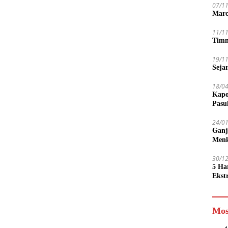
07/1
Marc
11/1
Timn
19/1
Seja
18/0
Kapo
Pasu
24/0
Ganj
Men
30/1
5 Ha
Ekst
Tamp
jadi
Mos