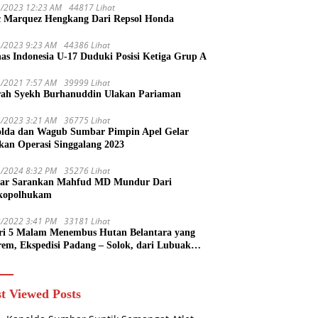
1/2023 12:23 AM
44817 Lihat
 Marquez Hengkang Dari Repsol Honda
1/2023 9:23 AM
44386 Lihat
as Indonesia U-17 Duduki Posisi Ketiga Grup A
1/2021 7:57 AM
39999 Lihat
rah Syekh Burhanuddin Ulakan Pariaman
4/2023 3:21 AM
36775 Lihat
lda dan Wagub Sumbar Pimpin Apel Gelar
kan Operasi Singgalang 2023
1/2024 8:32 PM
35276 Lihat
ar Sarankan Mahfud MD Mundur Dari
kopolhukam
2/2022 3:41 PM
33181 Lihat
ri 5 Malam Menembus Hutan Belantara yang
rem, Ekspedisi Padang – Solok, dari Lubuak
uruang Menuju Koto Sani Solok Temuan yang
 Catatan
t Viewed Posts