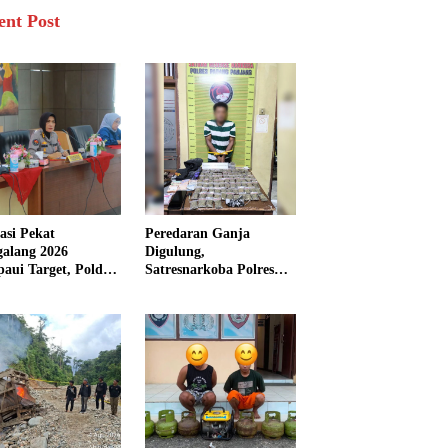
ent Post
asi Pekat
Peredaran Ganja
galang 2026
Digulung,
aui Target, Polda
Satresnarkoba Polres
bar Ungkap
Padang Panjang Sita 82
san Persen Kasus
Paket Ganja Kering
inal
Siap Edar di Tanah
Datar