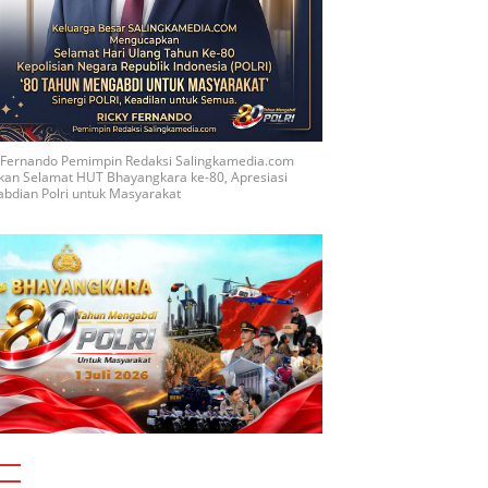
y Fernando Pemimpin Redaksi Salingkamedia.com
kan Selamat HUT Bhayangkara ke-80, Apresiasi
bdian Polri untuk Masyarakat