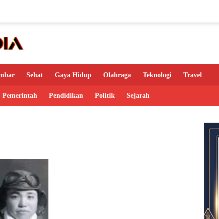
mbar
Sehat
Gaya Hidup
Olahraga
Teknologi
Travel
Pemerintah
Pendidikan
Politik
Sejarah