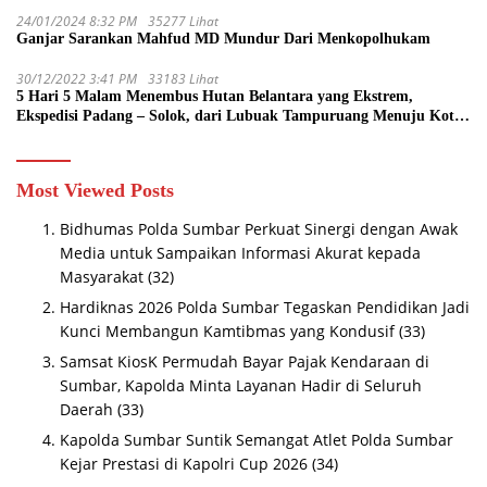
24/01/2024 8:32 PM
35277 Lihat
Ganjar Sarankan Mahfud MD Mundur Dari Menkopolhukam
30/12/2022 3:41 PM
33183 Lihat
5 Hari 5 Malam Menembus Hutan Belantara yang Ekstrem,
Ekspedisi Padang – Solok, dari Lubuak Tampuruang Menuju Koto
Sani Solok Temuan yang jadi Catatan
Most Viewed Posts
Bidhumas Polda Sumbar Perkuat Sinergi dengan Awak
Media untuk Sampaikan Informasi Akurat kepada
Masyarakat
(32)
Hardiknas 2026 Polda Sumbar Tegaskan Pendidikan Jadi
Kunci Membangun Kamtibmas yang Kondusif
(33)
Samsat KiosK Permudah Bayar Pajak Kendaraan di
Sumbar, Kapolda Minta Layanan Hadir di Seluruh
Daerah
(33)
Kapolda Sumbar Suntik Semangat Atlet Polda Sumbar
Kejar Prestasi di Kapolri Cup 2026
(34)