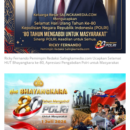
Ricky Fernando Pemimpin Redaksi Salingkamedia.com Ucapkan Selamat
HUT Bhayangkara ke-80, Apresiasi Pengabdian Polri untuk Masyarakat