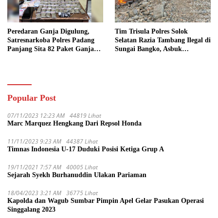
Peredaran Ganja Digulung,
Tim Trisula Polres Solok
Satresnarkoba Polres Padang
Selatan Razia Tambang Ilegal di
Panjang Sita 82 Paket Ganja
Sungai Bangko, Asbuk
Kering Siap Edar di Tanah
Langsung Dimusnahkan
Datar
Popular Post
07/11/2023 12:23 AM
44819 Lihat
Marc Marquez Hengkang Dari Repsol Honda
11/11/2023 9:23 AM
44387 Lihat
Timnas Indonesia U-17 Duduki Posisi Ketiga Grup A
19/11/2021 7:57 AM
40005 Lihat
Sejarah Syekh Burhanuddin Ulakan Pariaman
18/04/2023 3:21 AM
36775 Lihat
Kapolda dan Wagub Sumbar Pimpin Apel Gelar Pasukan Operasi
Singgalang 2023