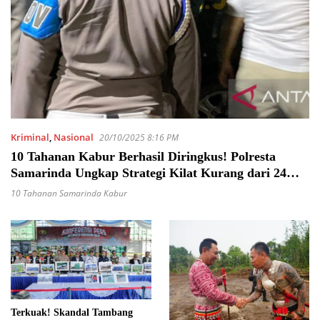
Kriminal
,
Nasional
20/10/2025 8:16 PM
10 Tahanan Kabur Berhasil Diringkus! Polresta
Samarinda Ungkap Strategi Kilat Kurang dari 24
Jam
10 Tahanan Samarinda Kabur
Terkuak! Skandal Tambang