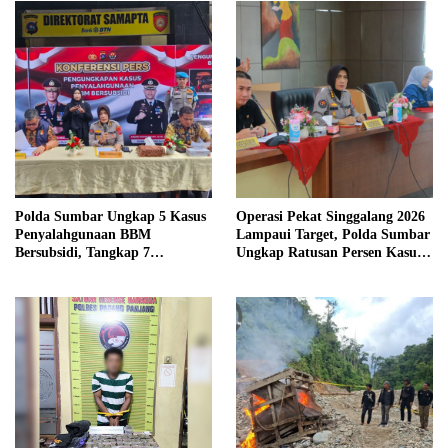
Polda Sumbar Ungkap 5 Kasus
Operasi Pekat Singgalang 2026
Penyalahgunaan BBM
Lampaui Target, Polda Sumbar
Bersubsidi, Tangkap 7
Ungkap Ratusan Persen Kasus
Tersangka dan Sita 13.298 Liter
Kriminal
Bio Solar