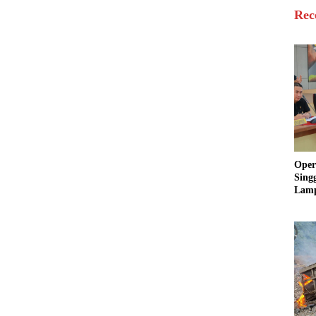
Rec
Oper
Sing
Lamp
Sum
Ratu
Krim