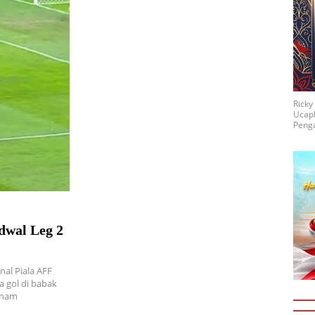
Rick
Ucap
Penga
dwal Leg 2
nal Piala AFF
a gol di babak
tnam