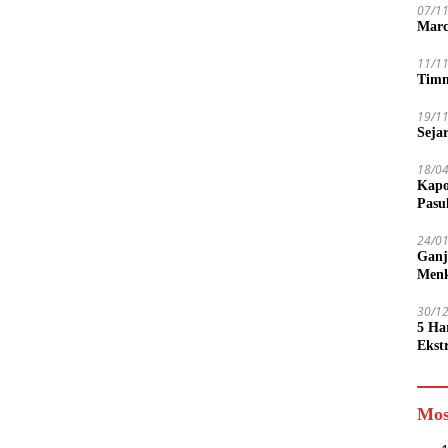
07/1
Marc
11/1
Timn
19/1
Seja
18/0
Kapo
Pasu
24/0
Ganj
Men
30/1
5 Ha
Ekst
Tamp
jadi
Mos