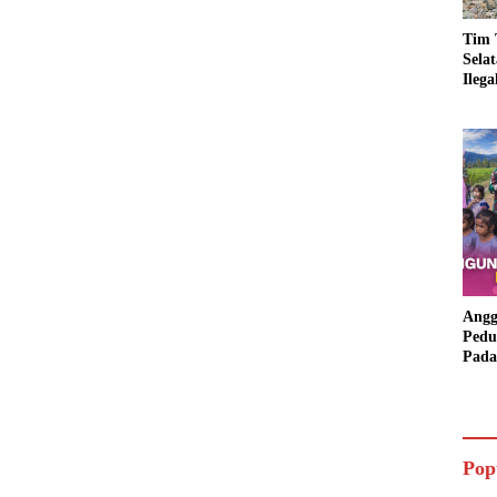
Tim 
Sela
Ileg
Asbu
Dim
Angg
Pedu
Pada
Lang
Bant
Aspi
Pop