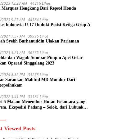
1/2023 12:23 AM
44816 Lihat
 Marquez Hengkang Dari Repsol Honda
1/2023 9:23 AM
44384 Lihat
as Indonesia U-17 Duduki Posisi Ketiga Grup A
1/2021 7:57 AM
39996 Lihat
rah Syekh Burhanuddin Ulakan Pariaman
4/2023 3:21 AM
36775 Lihat
lda dan Wagub Sumbar Pimpin Apel Gelar
kan Operasi Singgalang 2023
1/2024 8:32 PM
35273 Lihat
ar Sarankan Mahfud MD Mundur Dari
kopolhukam
2/2022 3:41 PM
33181 Lihat
ri 5 Malam Menembus Hutan Belantara yang
rem, Ekspedisi Padang – Solok, dari Lubuak
uruang Menuju Koto Sani Solok Temuan yang
 Catatan
t Viewed Posts