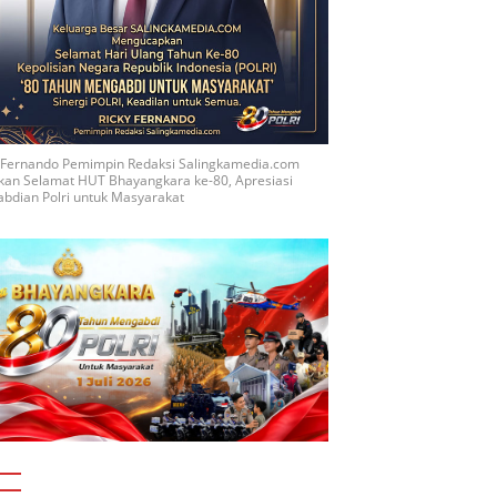
y Fernando Pemimpin Redaksi Salingkamedia.com
kan Selamat HUT Bhayangkara ke-80, Apresiasi
bdian Polri untuk Masyarakat