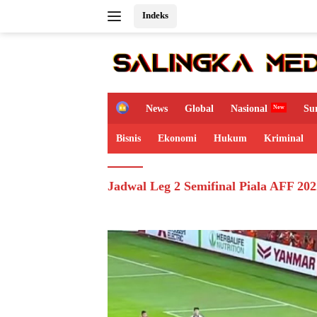
Langsung
Indeks
ke
konten
H
News
Global
Nasional
Su
o
m
Bisnis
Ekonomi
Hukum
Kriminal
e
Jadwal Leg 2 Semifinal Piala AFF 202