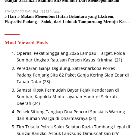
Ganjar Sarankan Mahfud MD Mundur Dari Menkopolhukam
30/12/2022 3:41 PM
33180 Lihat
5 Hari 5 Malam Menembus Hutan Belantara yang Ekstrem,
Ekspedisi Padang – Solok, dari Lubuak Tampuruang Menuju Koto
Sani Solok Temuan yang jadi Catatan
Most Viewed Posts
Operasi Pekat Singgalang 2026 Lampaui Target, Polda
Sumbar Ungkap Ratusan Persen Kasus Kriminal
(21)
Peredaran Ganja Digulung, Satresnarkoba Polres
Padang Panjang Sita 82 Paket Ganja Kering Siap Edar di
Tanah Datar
(23)
Samsat KiosK Permudah Bayar Pajak Kendaraan di
Sumbar, Kapolda Minta Layanan Hadir di Seluruh
Daerah
(24)
Polsek Sitiung Tangkap Dua Pencuri Spesialis Warung
dan Rumah Warga di Dharmasraya
(24)
Tim Trisula Polres Solok Selatan Razia Tambang Ilegal di
Sungai Bangko, Asbuk Langsung Dimusnahkan
(25)