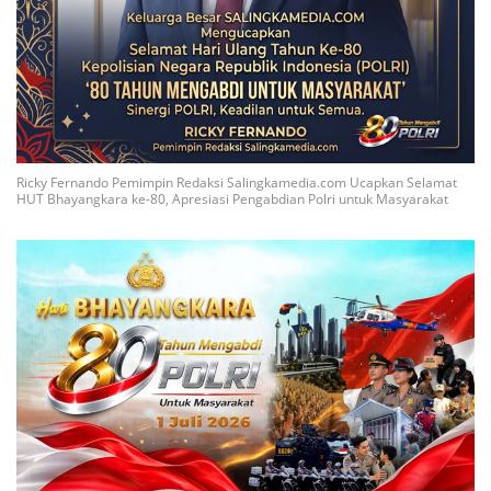
Ricky Fernando Pemimpin Redaksi Salingkamedia.com Ucapkan Selamat
HUT Bhayangkara ke-80, Apresiasi Pengabdian Polri untuk Masyarakat