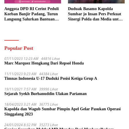
Anggota DPD RI Cerint Peduli
Duduak Basamo Kapolda
Korban Banjir Padang, Turun
Sumbar jo Insan Pers Perkuat
Langsung Salurkan Bantuan
Sinergi Polda dan Media untuk
dan Serap Aspirasi Warga
Pelayanan Masyarakat
Popular Post
07/11/2023 12:23 AM
44816 Lihat
Marc Marquez Hengkang Dari Repsol Honda
11/11/2023 9:23 AM
44384 Lihat
Timnas Indonesia U-17 Duduki Posisi Ketiga Grup A
19/11/2021 7:57 AM
39996 Lihat
Sejarah Syekh Burhanuddin Ulakan Pariaman
18/04/2023 3:21 AM
36775 Lihat
Kapolda dan Wagub Sumbar Pimpin Apel Gelar Pasukan Operasi
Singgalang 2023
24/01/2024 8:32 PM
35273 Lihat