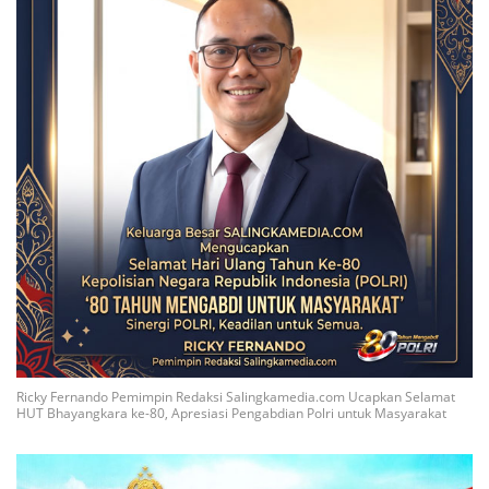
Ricky Fernando Pemimpin Redaksi Salingkamedia.com Ucapkan Selamat
HUT Bhayangkara ke-80, Apresiasi Pengabdian Polri untuk Masyarakat