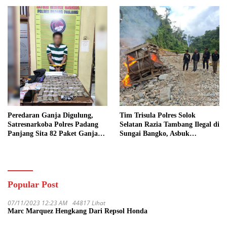
Bio Solar
Peredaran Ganja Digulung,
Tim Trisula Polres Solok
Satresnarkoba Polres Padang
Selatan Razia Tambang Ilegal di
Panjang Sita 82 Paket Ganja
Sungai Bangko, Asbuk
Kering Siap Edar di Tanah
Langsung Dimusnahkan
Datar
Popular Post
07/11/2023 12:23 AM
44817 Lihat
Marc Marquez Hengkang Dari Repsol Honda