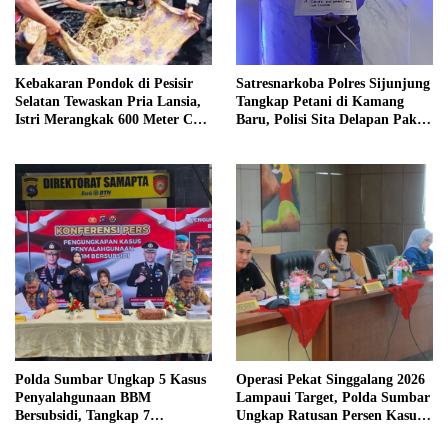
Kebakaran Pondok di Pesisir
Satresnarkoba Polres Sijunjung
Selatan Tewaskan Pria Lansia,
Tangkap Petani di Kamang
Istri Merangkak 600 Meter Cari
Baru, Polisi Sita Delapan Paket
Pertolongan
Diduga Sabu
Polda Sumbar Ungkap 5 Kasus
Operasi Pekat Singgalang 2026
Penyalahgunaan BBM
Lampaui Target, Polda Sumbar
Bersubsidi, Tangkap 7
Ungkap Ratusan Persen Kasus
Tersangka dan Sita 13.298 Liter
Kriminal