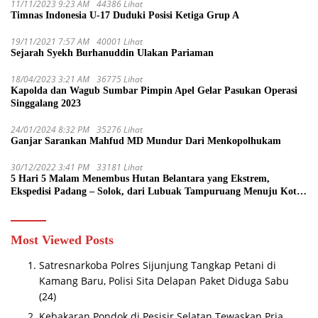
11/11/2023 9:23 AM
44386 Lihat
Timnas Indonesia U-17 Duduki Posisi Ketiga Grup A
19/11/2021 7:57 AM
40001 Lihat
Sejarah Syekh Burhanuddin Ulakan Pariaman
18/04/2023 3:21 AM
36775 Lihat
Kapolda dan Wagub Sumbar Pimpin Apel Gelar Pasukan Operasi
Singgalang 2023
24/01/2024 8:32 PM
35276 Lihat
Ganjar Sarankan Mahfud MD Mundur Dari Menkopolhukam
30/12/2022 3:41 PM
33181 Lihat
5 Hari 5 Malam Menembus Hutan Belantara yang Ekstrem,
Ekspedisi Padang – Solok, dari Lubuak Tampuruang Menuju Koto
Sani Solok Temuan yang jadi Catatan
Most Viewed Posts
Satresnarkoba Polres Sijunjung Tangkap Petani di
Kamang Baru, Polisi Sita Delapan Paket Diduga Sabu
(24)
Kebakaran Pondok di Pesisir Selatan Tewaskan Pria