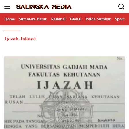
Langsung
ke
konten
Home
Sumatera Barat
Nasional
Global
Polda Sumbar
Sports
Ijazah Jokowi