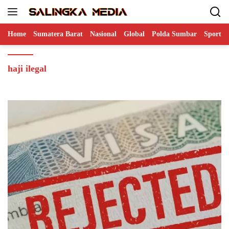
Langsung
ke
konten
Home
Sumatera Barat
Nasional
Global
Polda Sumbar
Sports
haji ilegal