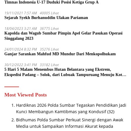
Timnas Indonesia U-17 Duduki Posisi Ketiga Grup A
19/11/2021 7:57 AM
40005 Lihat
Sejarah Syekh Burhanuddin Ulakan Pariaman
18/04/2023 3:21 AM
36775 Lihat
Kapolda dan Wagub Sumbar Pimpin Apel Gelar Pasukan Operasi
Singgalang 2023
24/01/2024 8:32 PM
35276 Lihat
Ganjar Sarankan Mahfud MD Mundur Dari Menkopolhukam
30/12/2022 3:41 PM
33182 Lihat
5 Hari 5 Malam Menembus Hutan Belantara yang Ekstrem,
Ekspedisi Padang – Solok, dari Lubuak Tampuruang Menuju Koto
Sani Solok Temuan yang jadi Catatan
Most Viewed Posts
Hardiknas 2026 Polda Sumbar Tegaskan Pendidikan Jadi
Kunci Membangun Kamtibmas yang Kondusif
(32)
Bidhumas Polda Sumbar Perkuat Sinergi dengan Awak
Media untuk Sampaikan Informasi Akurat kepada