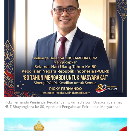
Ricky Fernando Pemimpin Redaksi Salingkamedia.com Ucapkan Selamat
HUT Bhayangkara ke-80, Apresiasi Pengabdian Polri untuk Masyarakat