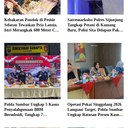
Kebakaran Pondok di Pesisir
Satresnarkoba Polres Sijunjung
Selatan Tewaskan Pria Lansia,
Tangkap Petani di Kamang
Istri Merangkak 600 Meter Cari
Baru, Polisi Sita Delapan Paket
Pertolongan
Diduga Sabu
Polda Sumbar Ungkap 5 Kasus
Operasi Pekat Singgalang 2026
Penyalahgunaan BBM
Lampaui Target, Polda Sumbar
Bersubsidi, Tangkap 7
Ungkap Ratusan Persen Kasus
Tersangka dan Sita 13.298 Liter
Kriminal
Bio Solar