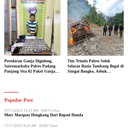
Peredaran Ganja Digulung,
Tim Trisula Polres Solok
Satresnarkoba Polres Padang
Selatan Razia Tambang Ilegal di
Panjang Sita 82 Paket Ganja
Sungai Bangko, Asbuk
Kering Siap Edar di Tanah
Langsung Dimusnahkan
Datar
Popular Post
07/11/2023 12:23 AM
44819 Lihat
Marc Marquez Hengkang Dari Repsol Honda
11/11/2023 9:23 AM
44387 Lihat