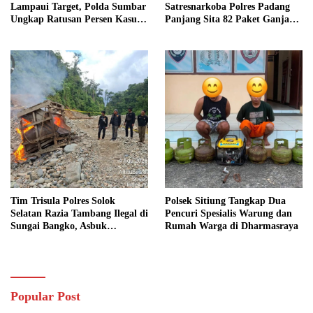
Lampaui Target, Polda Sumbar
Satresnarkoba Polres Padang
Ungkap Ratusan Persen Kasus
Panjang Sita 82 Paket Ganja
Kriminal
Kering Siap Edar di Tanah
Datar
Tim Trisula Polres Solok
Polsek Sitiung Tangkap Dua
Selatan Razia Tambang Ilegal di
Pencuri Spesialis Warung dan
Sungai Bangko, Asbuk
Rumah Warga di Dharmasraya
Langsung Dimusnahkan
Popular Post