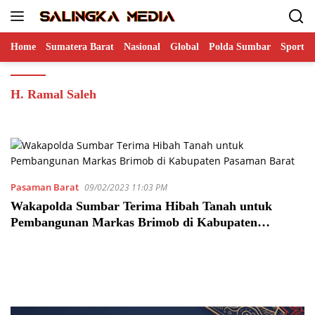
Langsung
ke
konten
Home
Sumatera Barat
Nasional
Global
Polda Sumbar
Sports
H. Ramal Saleh
Pasaman Barat
09/02/2023 11:03 PM
Wakapolda Sumbar Terima Hibah Tanah untuk
Pembangunan Markas Brimob di Kabupaten
Pasaman Barat