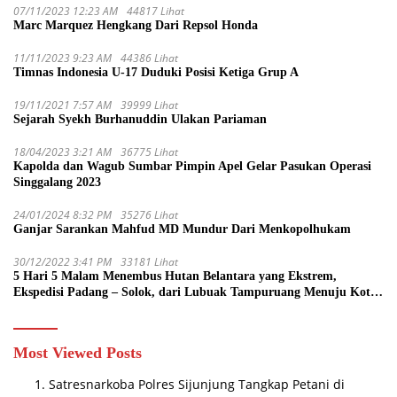
07/11/2023 12:23 AM
44817 Lihat
Marc Marquez Hengkang Dari Repsol Honda
11/11/2023 9:23 AM
44386 Lihat
Timnas Indonesia U-17 Duduki Posisi Ketiga Grup A
19/11/2021 7:57 AM
39999 Lihat
Sejarah Syekh Burhanuddin Ulakan Pariaman
18/04/2023 3:21 AM
36775 Lihat
Kapolda dan Wagub Sumbar Pimpin Apel Gelar Pasukan Operasi
Singgalang 2023
24/01/2024 8:32 PM
35276 Lihat
Ganjar Sarankan Mahfud MD Mundur Dari Menkopolhukam
30/12/2022 3:41 PM
33181 Lihat
5 Hari 5 Malam Menembus Hutan Belantara yang Ekstrem,
Ekspedisi Padang – Solok, dari Lubuak Tampuruang Menuju Koto
Sani Solok Temuan yang jadi Catatan
Most Viewed Posts
Satresnarkoba Polres Sijunjung Tangkap Petani di