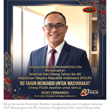
Ricky Fernando Pemimpin Redaksi Salingkamedia.com Ucapkan Selamat
HUT Bhayangkara ke-80, Apresiasi Pengabdian Polri untuk Masyarakat