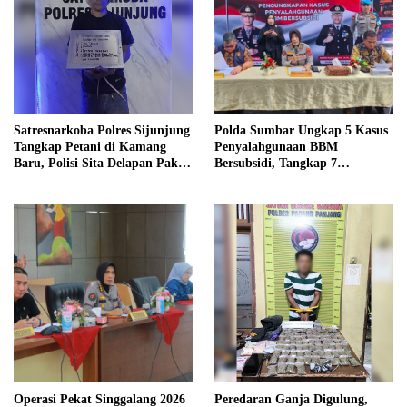
Satresnarkoba Polres Sijunjung
Polda Sumbar Ungkap 5 Kasus
Tangkap Petani di Kamang
Penyalahgunaan BBM
Baru, Polisi Sita Delapan Paket
Bersubsidi, Tangkap 7
Diduga Sabu
Tersangka dan Sita 13.298 Liter
Bio Solar
Operasi Pekat Singgalang 2026
Peredaran Ganja Digulung,