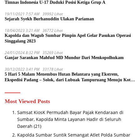
Timnas Indonesia U-17 Duduki Posisi Ketiga Grup A
19/11/2021 7:57 AM
39992 Lihat
Sejarah Syekh Burhanuddin Ulakan Pariaman
18/04/2023 3:21 AM
36772 Lihat
Kapolda dan Wagub Sumbar Pimpin Apel Gelar Pasukan Operasi
Singgalang 2023
24/01/2024 8:32 PM
35269 Lihat
Ganjar Sarankan Mahfud MD Mundur Dari Menkopolhukam
30/12/2022 3:41 PM
33178 Lihat
5 Hari 5 Malam Menembus Hutan Belantara yang Ekstrem,
Ekspedisi Padang – Solok, dari Lubuak Tampuruang Menuju Koto
Sani Solok Temuan yang jadi Catatan
Most Viewed Posts
Samsat KiosK Permudah Bayar Pajak Kendaraan di
Sumbar, Kapolda Minta Layanan Hadir di Seluruh
Daerah
(21)
Kapolda Sumbar Suntik Semangat Atlet Polda Sumbar