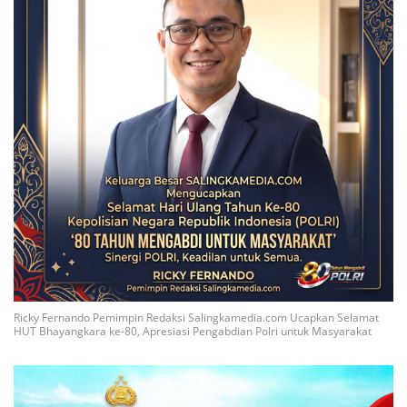
Ricky Fernando Pemimpin Redaksi Salingkamedia.com Ucapkan Selamat
HUT Bhayangkara ke-80, Apresiasi Pengabdian Polri untuk Masyarakat