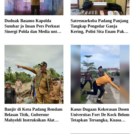
Duduak Basamo Kapolda
Satresnarkoba Padang Panjang
Sumbar jo Insan Pers Perkuat
Tangkap Pengedar Ganja
Sinergi Polda dan Media untuk
Kering, Polisi Sita Enam Paket
Pelayanan Masyarakat
Barang Bukti
Banjir di Kota Padang Rendam
Kasus Dugaan Kekerasan Dosen
Belasan Titik, Gubernur
Universitas Fort De Kock Belum
Mahyeldi Instruksikan Alat
Tetapkan Tersangka, Kuasa
Berat Segera Turun
Hukum Minta AG Segera
Ditangkap