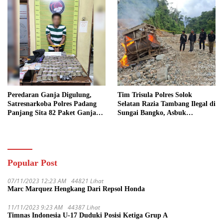
Peredaran Ganja Digulung,
Tim Trisula Polres Solok
Satresnarkoba Polres Padang
Selatan Razia Tambang Ilegal di
Panjang Sita 82 Paket Ganja
Sungai Bangko, Asbuk
Kering Siap Edar di Tanah
Langsung Dimusnahkan
Datar
Popular Post
07/11/2023 12:23 AM
44821 Lihat
Marc Marquez Hengkang Dari Repsol Honda
11/11/2023 9:23 AM
44387 Lihat
Timnas Indonesia U-17 Duduki Posisi Ketiga Grup A