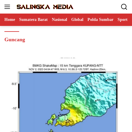
Langsung
ke
konten
Home
Sumatera Barat
Nasional
Global
Polda Sumbar
Sports
Guncang