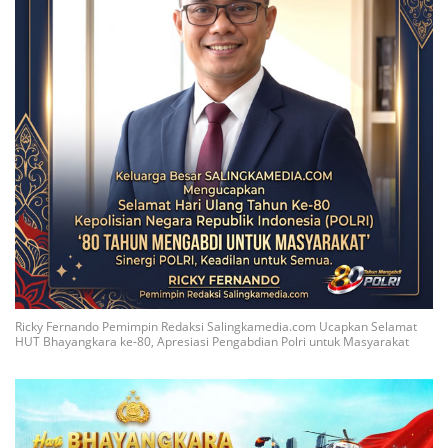
Ricky Fernando Pemimpin Redaksi Salingkamedia.com Ucapkan Selamat
HUT Bhayangkara ke-80, Apresiasi Pengabdian Polri untuk Masyarakat