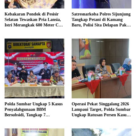
Kebakaran Pondok di Pesisir
Satresnarkoba Polres Sijunjung
Selatan Tewaskan Pria Lansia,
Tangkap Petani di Kamang
Istri Merangkak 600 Meter Cari
Baru, Polisi Sita Delapan Paket
Pertolongan
Diduga Sabu
Polda Sumbar Ungkap 5 Kasus
Operasi Pekat Singgalang 2026
Penyalahgunaan BBM
Lampaui Target, Polda Sumbar
Bersubsidi, Tangkap 7
Ungkap Ratusan Persen Kasus
Tersangka dan Sita 13.298 Liter
Kriminal
Bio Solar