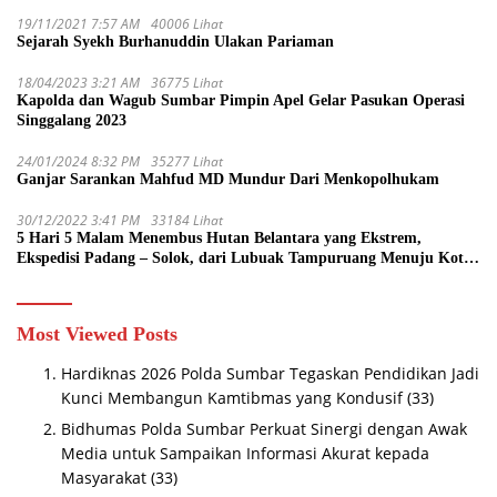
19/11/2021 7:57 AM
40006 Lihat
Sejarah Syekh Burhanuddin Ulakan Pariaman
18/04/2023 3:21 AM
36775 Lihat
Kapolda dan Wagub Sumbar Pimpin Apel Gelar Pasukan Operasi
Singgalang 2023
24/01/2024 8:32 PM
35277 Lihat
Ganjar Sarankan Mahfud MD Mundur Dari Menkopolhukam
30/12/2022 3:41 PM
33184 Lihat
5 Hari 5 Malam Menembus Hutan Belantara yang Ekstrem,
Ekspedisi Padang – Solok, dari Lubuak Tampuruang Menuju Koto
Sani Solok Temuan yang jadi Catatan
Most Viewed Posts
Hardiknas 2026 Polda Sumbar Tegaskan Pendidikan Jadi
Kunci Membangun Kamtibmas yang Kondusif
(33)
Bidhumas Polda Sumbar Perkuat Sinergi dengan Awak
Media untuk Sampaikan Informasi Akurat kepada
Masyarakat
(33)