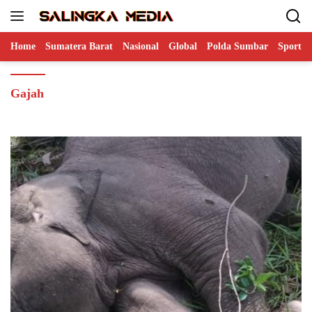
Langsung
ke
konten
Home
Sumatera Barat
Nasional
Global
Polda Sumbar
Sports
Gajah