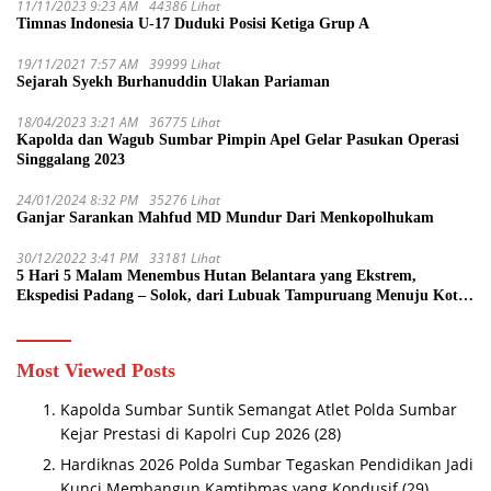
11/11/2023 9:23 AM
44386 Lihat
Timnas Indonesia U-17 Duduki Posisi Ketiga Grup A
19/11/2021 7:57 AM
39999 Lihat
Sejarah Syekh Burhanuddin Ulakan Pariaman
18/04/2023 3:21 AM
36775 Lihat
Kapolda dan Wagub Sumbar Pimpin Apel Gelar Pasukan Operasi
Singgalang 2023
24/01/2024 8:32 PM
35276 Lihat
Ganjar Sarankan Mahfud MD Mundur Dari Menkopolhukam
30/12/2022 3:41 PM
33181 Lihat
5 Hari 5 Malam Menembus Hutan Belantara yang Ekstrem,
Ekspedisi Padang – Solok, dari Lubuak Tampuruang Menuju Koto
Sani Solok Temuan yang jadi Catatan
Most Viewed Posts
Kapolda Sumbar Suntik Semangat Atlet Polda Sumbar
Kejar Prestasi di Kapolri Cup 2026
(28)
Hardiknas 2026 Polda Sumbar Tegaskan Pendidikan Jadi
Kunci Membangun Kamtibmas yang Kondusif
(29)