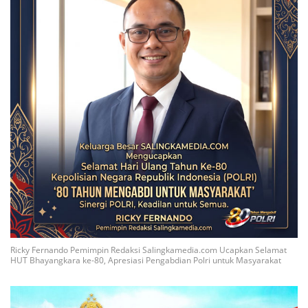
Ricky Fernando Pemimpin Redaksi Salingkamedia.com Ucapkan Selamat
HUT Bhayangkara ke-80, Apresiasi Pengabdian Polri untuk Masyarakat