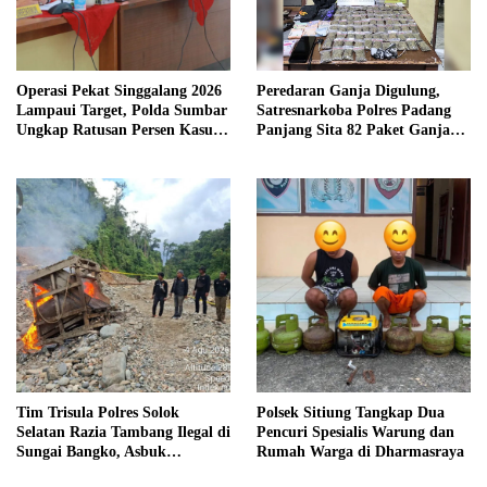
Operasi Pekat Singgalang 2026
Peredaran Ganja Digulung,
Lampaui Target, Polda Sumbar
Satresnarkoba Polres Padang
Ungkap Ratusan Persen Kasus
Panjang Sita 82 Paket Ganja
Kriminal
Kering Siap Edar di Tanah
Datar
Tim Trisula Polres Solok
Polsek Sitiung Tangkap Dua
Selatan Razia Tambang Ilegal di
Pencuri Spesialis Warung dan
Sungai Bangko, Asbuk
Rumah Warga di Dharmasraya
Langsung Dimusnahkan