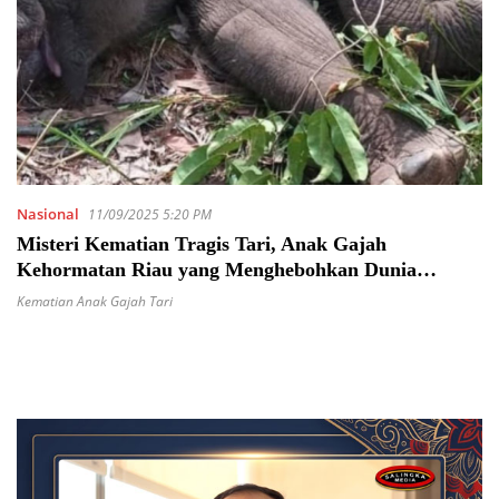
Nasional
11/09/2025 5:20 PM
Misteri Kematian Tragis Tari, Anak Gajah
Kehormatan Riau yang Menghebohkan Dunia
Konservasi
Kematian Anak Gajah Tari