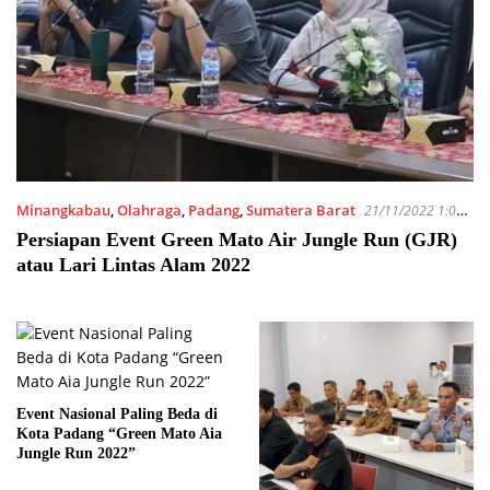
Minangkabau
,
Olahraga
,
Padang
,
Sumatera Barat
21/11/2022 1:05
PM
Persiapan Event Green Mato Air Jungle Run (GJR)
atau Lari Lintas Alam 2022
Event Nasional Paling Beda di
Kota Padang “Green Mato Aia
Jungle Run 2022”