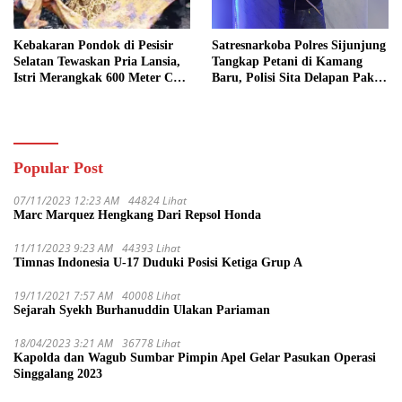
Kebakaran Pondok di Pesisir
Satresnarkoba Polres Sijunjung
Selatan Tewaskan Pria Lansia,
Tangkap Petani di Kamang
Istri Merangkak 600 Meter Cari
Baru, Polisi Sita Delapan Paket
Pertolongan
Diduga Sabu
Popular Post
07/11/2023 12:23 AM
44824 Lihat
Marc Marquez Hengkang Dari Repsol Honda
11/11/2023 9:23 AM
44393 Lihat
Timnas Indonesia U-17 Duduki Posisi Ketiga Grup A
19/11/2021 7:57 AM
40008 Lihat
Sejarah Syekh Burhanuddin Ulakan Pariaman
18/04/2023 3:21 AM
36778 Lihat
Kapolda dan Wagub Sumbar Pimpin Apel Gelar Pasukan Operasi
Singgalang 2023