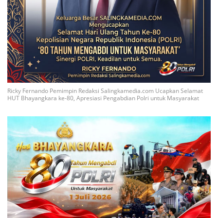
Ricky Fernando Pemimpin Redaksi Salingkamedia.com Ucapkan Selamat
HUT Bhayangkara ke-80, Apresiasi Pengabdian Polri untuk Masyarakat