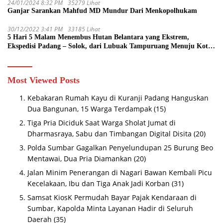
24/01/2024 8:32 PM
35279 Lihat
Ganjar Sarankan Mahfud MD Mundur Dari Menkopolhukam
30/12/2022 3:41 PM
33185 Lihat
5 Hari 5 Malam Menembus Hutan Belantara yang Ekstrem,
Ekspedisi Padang – Solok, dari Lubuak Tampuruang Menuju Koto
Sani Solok Temuan yang jadi Catatan
Most Viewed Posts
Kebakaran Rumah Kayu di Kuranji Padang Hanguskan
Dua Bangunan, 15 Warga Terdampak
(15)
Tiga Pria Diciduk Saat Warga Sholat Jumat di
Dharmasraya, Sabu dan Timbangan Digital Disita
(20)
Polda Sumbar Gagalkan Penyelundupan 25 Burung Beo
Mentawai, Dua Pria Diamankan
(20)
Jalan Minim Penerangan di Nagari Bawan Kembali Picu
Kecelakaan, Ibu dan Tiga Anak Jadi Korban
(31)
Samsat KiosK Permudah Bayar Pajak Kendaraan di
Sumbar, Kapolda Minta Layanan Hadir di Seluruh
Daerah
(35)