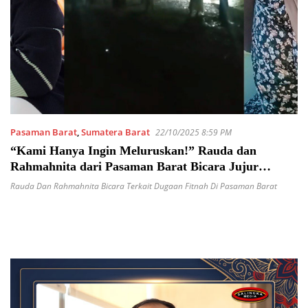
Pasaman Barat
,
Sumatera Barat
22/10/2025 8:59 PM
“Kami Hanya Ingin Meluruskan!” Rauda dan
Rahmahnita dari Pasaman Barat Bicara Jujur
Terkait Dugaan Fitnah
Rauda Dan Rahmahnita Bicara Terkait Dugaan Fitnah Di Pasaman Barat