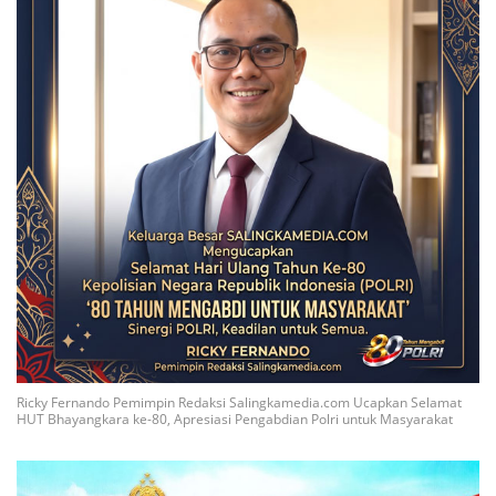
Ricky Fernando Pemimpin Redaksi Salingkamedia.com Ucapkan Selamat
HUT Bhayangkara ke-80, Apresiasi Pengabdian Polri untuk Masyarakat