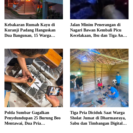
Kebakaran Rumah Kayu di
Jalan Minim Penerangan di
Kuranji Padang Hanguskan
Nagari Bawan Kembali Picu
Dua Bangunan, 15 Warga
Kecelakaan, Ibu dan Tiga Anak
Terdampak
Jadi Korban
Polda Sumbar Gagalkan
Tiga Pria Diciduk Saat Warga
Penyelundupan 25 Burung Beo
Sholat Jumat di Dharmasraya,
Mentawai, Dua Pria
Sabu dan Timbangan Digital
Diamankan
Disita