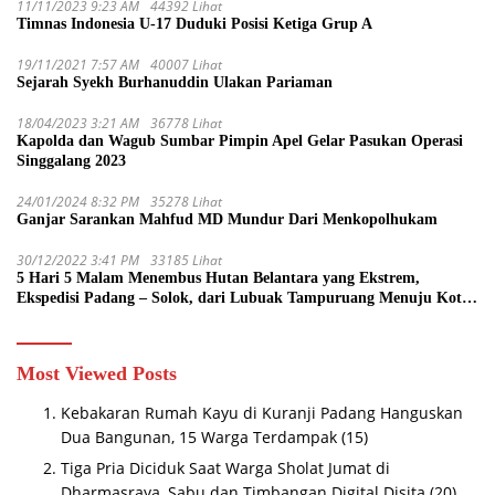
11/11/2023 9:23 AM
44392 Lihat
Timnas Indonesia U-17 Duduki Posisi Ketiga Grup A
19/11/2021 7:57 AM
40007 Lihat
Sejarah Syekh Burhanuddin Ulakan Pariaman
18/04/2023 3:21 AM
36778 Lihat
Kapolda dan Wagub Sumbar Pimpin Apel Gelar Pasukan Operasi
Singgalang 2023
24/01/2024 8:32 PM
35278 Lihat
Ganjar Sarankan Mahfud MD Mundur Dari Menkopolhukam
30/12/2022 3:41 PM
33185 Lihat
5 Hari 5 Malam Menembus Hutan Belantara yang Ekstrem,
Ekspedisi Padang – Solok, dari Lubuak Tampuruang Menuju Koto
Sani Solok Temuan yang jadi Catatan
Most Viewed Posts
Kebakaran Rumah Kayu di Kuranji Padang Hanguskan
Dua Bangunan, 15 Warga Terdampak
(15)
Tiga Pria Diciduk Saat Warga Sholat Jumat di
Dharmasraya, Sabu dan Timbangan Digital Disita
(20)