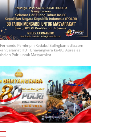
y Fernando Pemimpin Redaksi Salingkamedia.com
kan Selamat HUT Bhayangkara ke-80, Apresiasi
bdian Polri untuk Masyarakat