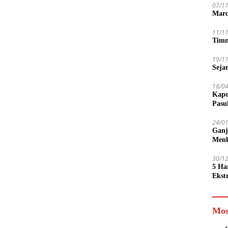
07/1
Marc
11/1
Timn
19/1
Seja
18/0
Kapo
Pasu
24/0
Ganj
Men
30/1
5 Ha
Ekst
Tamp
jadi
Mos