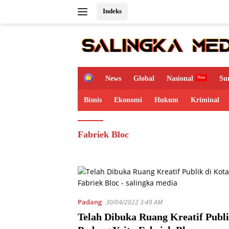
Langsung
Indeks
ke
konten
H
News
Global
Nasional
Su
o
m
Bisnis
Ekonomi
Hukum
Kriminal
e
Fabriek Bloc
Padang
30/04/2022 3:49 AM
Telah Dibuka Ruang Kreatif Publi