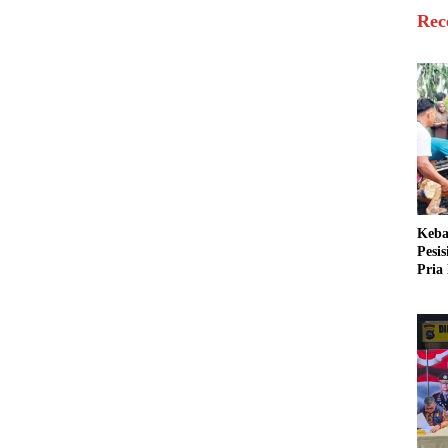
Rec
Keba
Pesi
Pria 
Mera
Cari