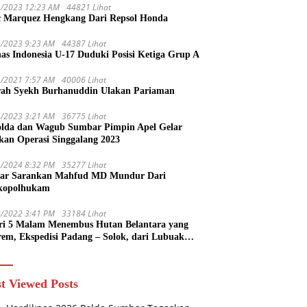
1/2023 12:23 AM
44821 Lihat
 Marquez Hengkang Dari Repsol Honda
1/2023 9:23 AM
44387 Lihat
as Indonesia U-17 Duduki Posisi Ketiga Grup A
1/2021 7:57 AM
40006 Lihat
rah Syekh Burhanuddin Ulakan Pariaman
4/2023 3:21 AM
36775 Lihat
lda dan Wagub Sumbar Pimpin Apel Gelar
kan Operasi Singgalang 2023
1/2024 8:32 PM
35277 Lihat
ar Sarankan Mahfud MD Mundur Dari
kopolhukam
2/2022 3:41 PM
33184 Lihat
ri 5 Malam Menembus Hutan Belantara yang
rem, Ekspedisi Padang – Solok, dari Lubuak
uruang Menuju Koto Sani Solok Temuan yang
 Catatan
t Viewed Posts