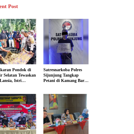
ent Post
karan Pondok di
Satresnarkoba Polres
sir Selatan Tewaskan
Sijunjung Tangkap
Lansia, Istri
Petani di Kamang Baru,
ngkak 600 Meter
Polisi Sita Delapan
 Pertolongan
Paket Diduga Sabu