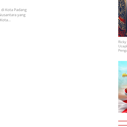
k di Kota Padang
 Nusantara yang
5 Kota…
Rick
Ucap
Penga