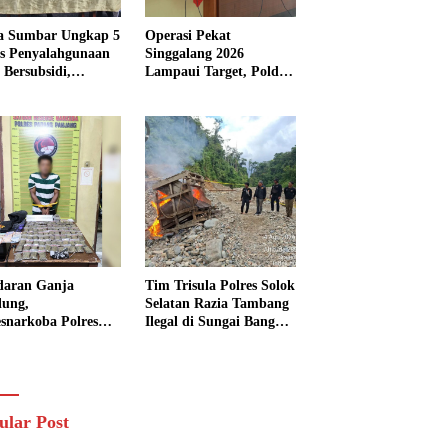
a Sumbar Ungkap 5
Operasi Pekat
s Penyalahgunaan
Singgalang 2026
Bersubsidi,
Lampaui Target, Polda
kap 7 Tersangka
Sumbar Ungkap
ita 13.298 Liter
Ratusan Persen Kasus
Solar
Kriminal
daran Ganja
Tim Trisula Polres Solok
lung,
Selatan Razia Tambang
esnarkoba Polres
Ilegal di Sungai Bangko,
ng Panjang Sita 82
Asbuk Langsung
t Ganja Kering
Dimusnahkan
 Edar di Tanah
r
ular Post