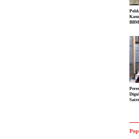
Pold
Kasu
BBM 
Tang
dan S
Bio 
Pere
Digu
Satr
Pada
Pake
Siap
Data
Pop