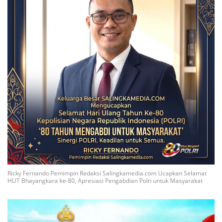
Ricky Fernando Pemimpin Redaksi Salingkamedia.com Ucapkan Selamat
HUT Bhayangkara ke-80, Apresiasi Pengabdian Polri untuk Masyarakat