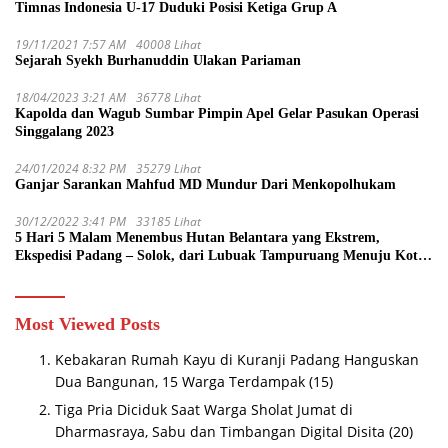
Timnas Indonesia U-17 Duduki Posisi Ketiga Grup A
19/11/2021 7:57 AM
40008 Lihat
Sejarah Syekh Burhanuddin Ulakan Pariaman
18/04/2023 3:21 AM
36778 Lihat
Kapolda dan Wagub Sumbar Pimpin Apel Gelar Pasukan Operasi
Singgalang 2023
24/01/2024 8:32 PM
35279 Lihat
Ganjar Sarankan Mahfud MD Mundur Dari Menkopolhukam
30/12/2022 3:41 PM
33185 Lihat
5 Hari 5 Malam Menembus Hutan Belantara yang Ekstrem,
Ekspedisi Padang – Solok, dari Lubuak Tampuruang Menuju Koto
Sani Solok Temuan yang jadi Catatan
Most Viewed Posts
Kebakaran Rumah Kayu di Kuranji Padang Hanguskan
Dua Bangunan, 15 Warga Terdampak
(15)
Tiga Pria Diciduk Saat Warga Sholat Jumat di
Dharmasraya, Sabu dan Timbangan Digital Disita
(20)