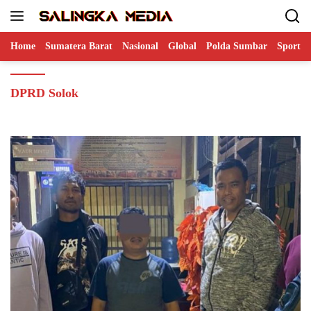
Langsung
ke
konten
Home
Sumatera Barat
Nasional
Global
Polda Sumbar
Sports
DPRD Solok