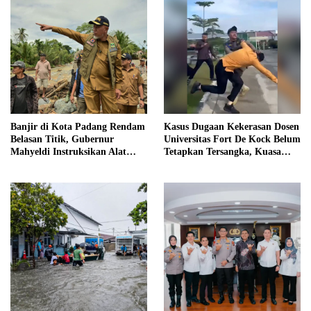
Banjir di Kota Padang Rendam
Kasus Dugaan Kekerasan Dosen
Belasan Titik, Gubernur
Universitas Fort De Kock Belum
Mahyeldi Instruksikan Alat
Tetapkan Tersangka, Kuasa
Berat Segera Turun
Hukum Minta AG Segera
Ditangkap