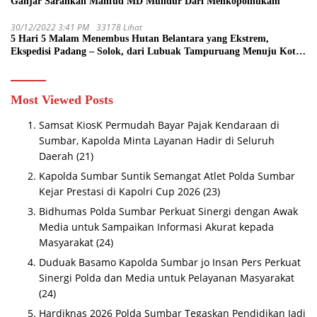
Ganjar Sarankan Mahfud MD Mundur Dari Menkopolhukam
30/12/2022 3:41 PM
33178 Lihat
5 Hari 5 Malam Menembus Hutan Belantara yang Ekstrem,
Ekspedisi Padang – Solok, dari Lubuak Tampuruang Menuju Koto
Sani Solok Temuan yang jadi Catatan
Most Viewed Posts
Samsat KiosK Permudah Bayar Pajak Kendaraan di
Sumbar, Kapolda Minta Layanan Hadir di Seluruh
Daerah
(21)
Kapolda Sumbar Suntik Semangat Atlet Polda Sumbar
Kejar Prestasi di Kapolri Cup 2026
(23)
Bidhumas Polda Sumbar Perkuat Sinergi dengan Awak
Media untuk Sampaikan Informasi Akurat kepada
Masyarakat
(24)
Duduak Basamo Kapolda Sumbar jo Insan Pers Perkuat
Sinergi Polda dan Media untuk Pelayanan Masyarakat
(24)
Hardiknas 2026 Polda Sumbar Tegaskan Pendidikan Jadi