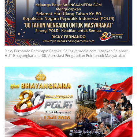
Ricky Fernando Pemimpin Redaksi Salingkamedia.com Ucapkan Selamat
HUT Bhayangkara ke-80, Apresiasi Pengabdian Polri untuk Masyarakat