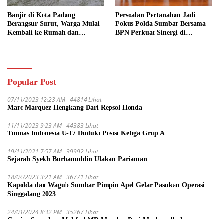
Banjir di Kota Padang
Persoalan Pertanahan Jadi
Berangsur Surut, Warga Mulai
Fokus Polda Sumbar Bersama
Kembali ke Rumah dan
BPN Perkuat Sinergi di
Bersihkan Lingkungan
Sumatera Barat
Popular Post
07/11/2023 12:23 AM
44814 Lihat
Marc Marquez Hengkang Dari Repsol Honda
11/11/2023 9:23 AM
44383 Lihat
Timnas Indonesia U-17 Duduki Posisi Ketiga Grup A
19/11/2021 7:57 AM
39992 Lihat
Sejarah Syekh Burhanuddin Ulakan Pariaman
18/04/2023 3:21 AM
36771 Lihat
Kapolda dan Wagub Sumbar Pimpin Apel Gelar Pasukan Operasi
Singgalang 2023
24/01/2024 8:32 PM
35267 Lihat