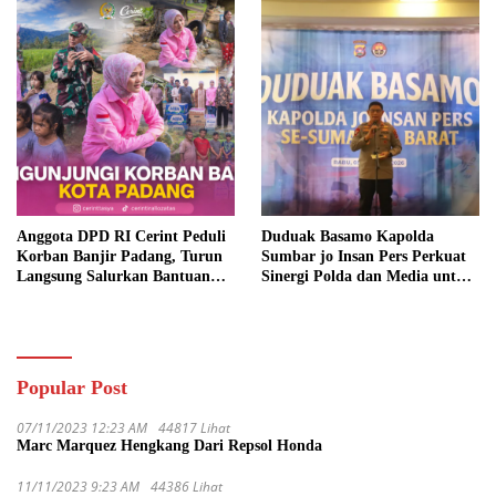
Anggota DPD RI Cerint Peduli
Duduak Basamo Kapolda
Korban Banjir Padang, Turun
Sumbar jo Insan Pers Perkuat
Langsung Salurkan Bantuan
Sinergi Polda dan Media untuk
dan Serap Aspirasi Warga
Pelayanan Masyarakat
Popular Post
07/11/2023 12:23 AM
44817 Lihat
Marc Marquez Hengkang Dari Repsol Honda
11/11/2023 9:23 AM
44386 Lihat