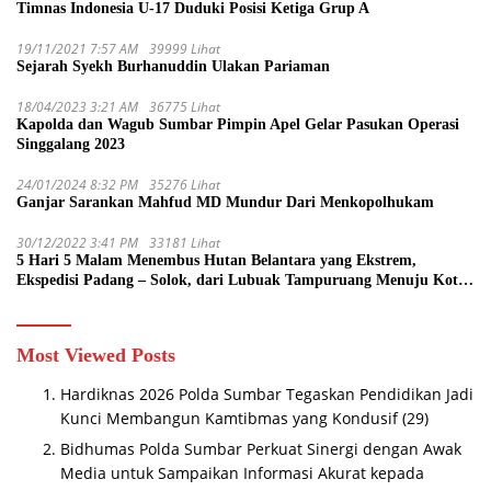
Timnas Indonesia U-17 Duduki Posisi Ketiga Grup A
19/11/2021 7:57 AM
39999 Lihat
Sejarah Syekh Burhanuddin Ulakan Pariaman
18/04/2023 3:21 AM
36775 Lihat
Kapolda dan Wagub Sumbar Pimpin Apel Gelar Pasukan Operasi
Singgalang 2023
24/01/2024 8:32 PM
35276 Lihat
Ganjar Sarankan Mahfud MD Mundur Dari Menkopolhukam
30/12/2022 3:41 PM
33181 Lihat
5 Hari 5 Malam Menembus Hutan Belantara yang Ekstrem,
Ekspedisi Padang – Solok, dari Lubuak Tampuruang Menuju Koto
Sani Solok Temuan yang jadi Catatan
Most Viewed Posts
Hardiknas 2026 Polda Sumbar Tegaskan Pendidikan Jadi
Kunci Membangun Kamtibmas yang Kondusif
(29)
Bidhumas Polda Sumbar Perkuat Sinergi dengan Awak
Media untuk Sampaikan Informasi Akurat kepada