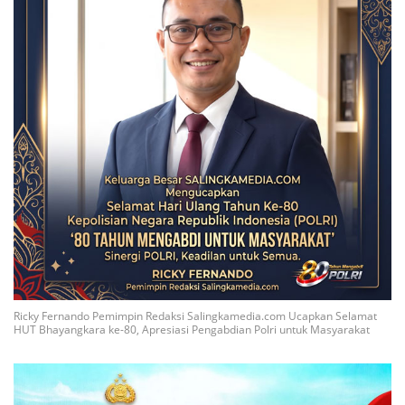
Ricky Fernando Pemimpin Redaksi Salingkamedia.com Ucapkan Selamat
HUT Bhayangkara ke-80, Apresiasi Pengabdian Polri untuk Masyarakat