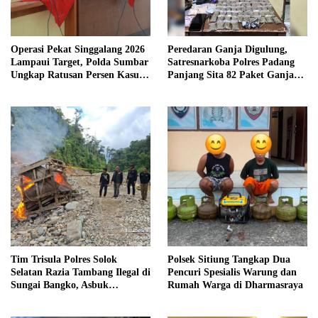
Operasi Pekat Singgalang 2026
Peredaran Ganja Digulung,
Lampaui Target, Polda Sumbar
Satresnarkoba Polres Padang
Ungkap Ratusan Persen Kasus
Panjang Sita 82 Paket Ganja
Kriminal
Kering Siap Edar di Tanah
Datar
Tim Trisula Polres Solok
Polsek Sitiung Tangkap Dua
Selatan Razia Tambang Ilegal di
Pencuri Spesialis Warung dan
Sungai Bangko, Asbuk
Rumah Warga di Dharmasraya
Langsung Dimusnahkan