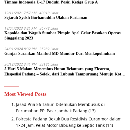
Timnas Indonesia U-17 Duduki Posisi Ketiga Grup A
19/11/2021 7:57 AM
40010 Lihat
Sejarah Syekh Burhanuddin Ulakan Pariaman
18/04/2023 3:21 AM
36778 Lihat
Kapolda dan Wagub Sumbar Pimpin Apel Gelar Pasukan Operasi
Singgalang 2023
24/01/2024 8:32 PM
35282 Lihat
Ganjar Sarankan Mahfud MD Mundur Dari Menkopolhukam
30/12/2022 3:41 PM
33186 Lihat
5 Hari 5 Malam Menembus Hutan Belantara yang Ekstrem,
Ekspedisi Padang – Solok, dari Lubuak Tampuruang Menuju Koto
Sani Solok Temuan yang jadi Catatan
Most Viewed Posts
Jasad Pria 56 Tahun Ditemukan Membusuk di
Perumahan PPI Pasir Jambak Padang
(13)
Polresta Padang Bekuk Dua Residivis Curanmor dalam
1×24 Jam, Pelat Motor Dibuang ke Septic Tank
(14)