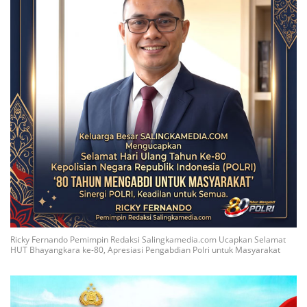
Ricky Fernando Pemimpin Redaksi Salingkamedia.com Ucapkan Selamat
HUT Bhayangkara ke-80, Apresiasi Pengabdian Polri untuk Masyarakat