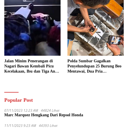
Jalan Minim Penerangan di
Polda Sumbar Gagalkan
Nagari Bawan Kembali Picu
Penyelundupan 25 Burung Beo
Kecelakaan, Ibu dan Tiga Anak
Mentawai, Dua Pria
Jadi Korban
Diamankan
Popular Post
07/11/2023 12:23 AM
44824 Lihat
Marc Marquez Hengkang Dari Repsol Honda
11/11/2023 9:23 AM
44393 Lihat