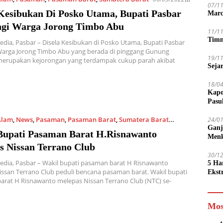
07/1
 Kesibukan Di Posko Utama, Bupati Pasbar
Marc
gi Warga Jorong Timbo Abu
11/1
Timn
edia, Pasbar – Disela Kesibukan di Posko Utama, Bupati Pasbar
Warga Jorong Timbo Abu yang berada di pinggang Gunung
19/1
merupakan kejorongan yang terdampak cukup parah akibat
Seja
18/0
Kapo
Pasu
Alam
,
News
,
Pasaman
,
Pasaman Barat
,
Sumatera Barat
24/0
Ganj
2 8:29 PM
Bupati Pasaman Barat H.Risnawanto
Men
s Nissan Terrano Club
30/1
edia, Pasbar – Wakil bupati pasaman barat H Risnawanto
5 Ha
ssan Terrano Club peduli bencana pasaman barat. Wakil bupati
Ekst
rat H Risnawanto melepas Nissan Terrano Club (NTC) se-
Tamp
jadi
Mos