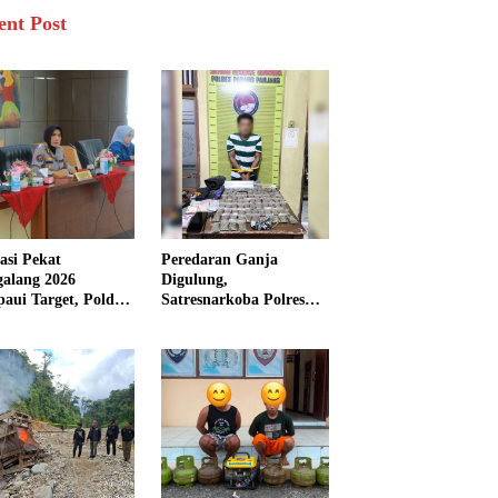
ent Post
asi Pekat
Peredaran Ganja
galang 2026
Digulung,
aui Target, Polda
Satresnarkoba Polres
bar Ungkap
Padang Panjang Sita 82
san Persen Kasus
Paket Ganja Kering
inal
Siap Edar di Tanah
Datar