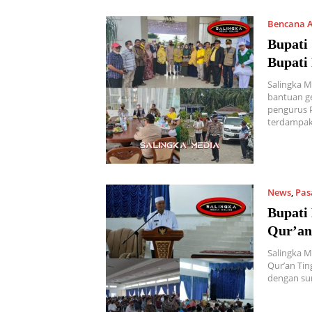
Bencana 
01/03/202
Bupati
Bupati
Salingka M
bantuan g
pengurus 
terdampa
News
,
Pas
Bupati 
Qur’an
Salingka M
Qur’an Tin
dengan su