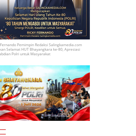
y Fernando Pemimpin Redaksi Salingkamedia.com
kan Selamat HUT Bhayangkara ke-80, Apresiasi
bdian Polri untuk Masyarakat