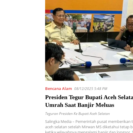
Bencana Alam
08/12/2025 5:48 PM
Presiden Tegur Bupati Aceh Selat
Umrah Saat Banjir Meluas
Teguran Presiden Ke Bupati Aceh Selatan
Salingka Media – Pemerintah pusat memberikan 
aceh selatan setelah Mirwan MS diketahui tetap
ketika wilayahnya mengalami banjir dan longsor. 