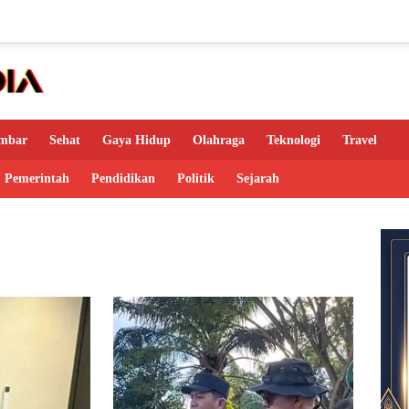
mbar
Sehat
Gaya Hidup
Olahraga
Teknologi
Travel
Pemerintah
Pendidikan
Politik
Sejarah