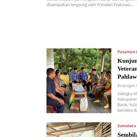
disampaikan langsung oleh Presiden Prabowo…
Pasaman 
Kunjun
Veteran
Pahlaw
Kunjungan 
Salingka M
Kabupaten
Barat, Yul
bendera d
Sumatera
Sembil