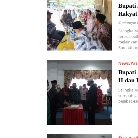
Bupati
Rakyat
Kunjungan B
Salingka M
terasa leb
melainkan 
Ramadhani
News
,
Pas
Bupati
II dan
Salingka 
sumpah jab
pejabat es
Bencana 