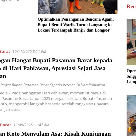
Rec
Optimalkan Penanganan Bencana Agam,
Bupati Benni Warlis Turun Langsung ke
Lokasi Terdampak Banjir dan Longsor
Barat
10/11/2025 8:11 PM
gan Hangat Bupati Pasaman Barat kepada
 di Hari Pahlawan, Apresiasi Sejati Jasa
Oper
an
Sing
Lamp
Hangat Bupati Pasaman Barat Kepada Veteran Di Hari Pahlawan
Sum
edia – Pada peringatan Hari Pahlawan, momen istimewa di
Ratu
 Pasaman Barat tahun 2025 menjadi sorotan. Bupati Pasaman
Krim
ianto, mengambil langkah berbeda setelah rangkaian upacara
an jamuan…
 Barat
13/09/2025 11:47 AM
an Koto Menyulam Asa: Kisah Kunjungan