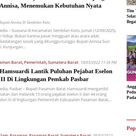
 Annisa, Menemukan Kebutuhan Nyata
Tim 
Sela
Ileg
upati Annisa Di Sembilan Koto
Asbu
edia – Suasana di Kecamatan Sembilan Koto, Jumat (12/09/2025),
Dim
ih hidup. Bukan karena pasar mingguan atau acara adat,
kedatangan sosok yang ditunggu-tunggu: Bupati Annisa Suci
. Kunjungan…
aman Barat
,
Pemerintah
,
Sumatera Barat
18/03/2022 11:36 PM
 Hamsuardi Lantik Puluhan Pejabat Eselon
 III Di Lingkungan Pemkab Pasbar
Angg
Media, Pasbar – Bupati Pasaman Barat Hamsuardi mengambil
Pedu
atan dan melantik 15 orang pejabat eselon II dan 44 orang
Pada
elon III di lingkungan Pemerintah Kabupaten Pasaman Barat,…
Lang
Bant
Aspi
Pop
Alam
,
Pasaman
,
Pasaman Barat
,
Sumatera Barat
06/03/2022