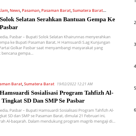
Alam
,
News
,
Pasaman
,
Pasaman Barat
,
Sumatera Barat
2 1:04 PM
 Solok Selatan Serahkan Bantuan Gempa Ke
 Pasbar
edia, Pasbar – Bupati Solok Selatan Khairunnas menyerahkan
empa ke Bupati Pasaman Barat, H Hamsuardi S.ag Kunjungan
Partai Golkar Pasbar saat menyambangi masyarakat yang
k bencana gempa…
aman Barat
,
Sumatera Barat
19/02/2022 12:21 AM
Hamsuardi Sosialisasi Program Tahfizh Al-
 Tingkat SD Dan SMP Se Pasbar
edia, Pasbar – Bupati Hamsuardi Sosialisasi Program Tahfizh Al-
gkat SD dan SMP se Pasaman Barat, dimulai 21 Februari ini,
rah Al-baqarah. Dalam mendukung program magrib mengaji di…