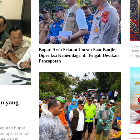
Rick
Bupati Aceh Selatan Umrah Saat Banjir,
Ucap
Penga
Diperiksa Kemendagri di Tengah Desakan
Pencopotan
an yang
teguran bupati
 berangkat umrah
Teguran ini