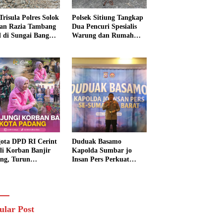
Trisula Polres Solok
Polsek Sitiung Tangkap
tan Razia Tambang
Dua Pencuri Spesialis
al di Sungai Bangko,
Warung dan Rumah
k Langsung
Warga di Dharmasraya
usnahkan
ota DPD RI Cerint
Duduak Basamo
li Korban Banjir
Kapolda Sumbar jo
ng, Turun
Insan Pers Perkuat
sung Salurkan
Sinergi Polda dan Media
uan dan Serap
untuk Pelayanan
rasi Warga
Masyarakat
ular Post