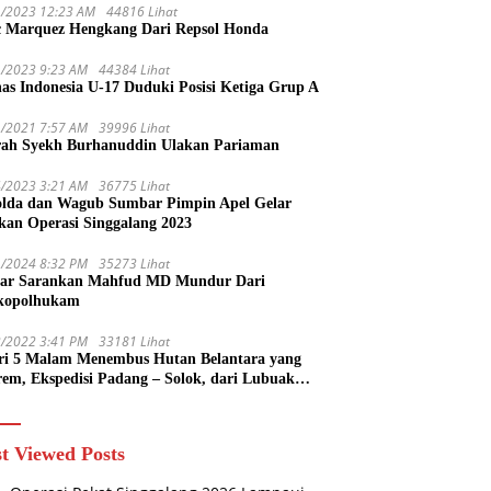
1/2023 12:23 AM
44816 Lihat
 Marquez Hengkang Dari Repsol Honda
1/2023 9:23 AM
44384 Lihat
as Indonesia U-17 Duduki Posisi Ketiga Grup A
1/2021 7:57 AM
39996 Lihat
rah Syekh Burhanuddin Ulakan Pariaman
4/2023 3:21 AM
36775 Lihat
lda dan Wagub Sumbar Pimpin Apel Gelar
kan Operasi Singgalang 2023
1/2024 8:32 PM
35273 Lihat
ar Sarankan Mahfud MD Mundur Dari
kopolhukam
2/2022 3:41 PM
33181 Lihat
ri 5 Malam Menembus Hutan Belantara yang
rem, Ekspedisi Padang – Solok, dari Lubuak
uruang Menuju Koto Sani Solok Temuan yang
 Catatan
t Viewed Posts