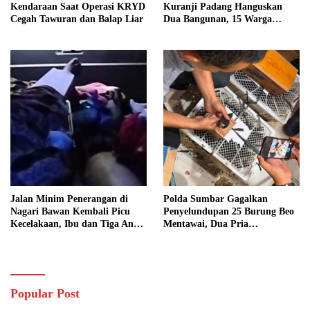
Kendaraan Saat Operasi KRYD
Kuranji Padang Hanguskan
Cegah Tawuran dan Balap Liar
Dua Bangunan, 15 Warga
Terdampak
Jalan Minim Penerangan di
Polda Sumbar Gagalkan
Nagari Bawan Kembali Picu
Penyelundupan 25 Burung Beo
Kecelakaan, Ibu dan Tiga Anak
Mentawai, Dua Pria
Jadi Korban
Diamankan
Popular Post