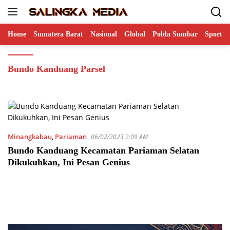
Langsung
ke
konten
Home
Sumatera Barat
Nasional
Global
Polda Sumbar
Sports
Bundo Kanduang Parsel
Minangkabau
,
Pariaman
06/02/2023 2:09 AM
Bundo Kanduang Kecamatan Pariaman Selatan
Dikukuhkan, Ini Pesan Genius