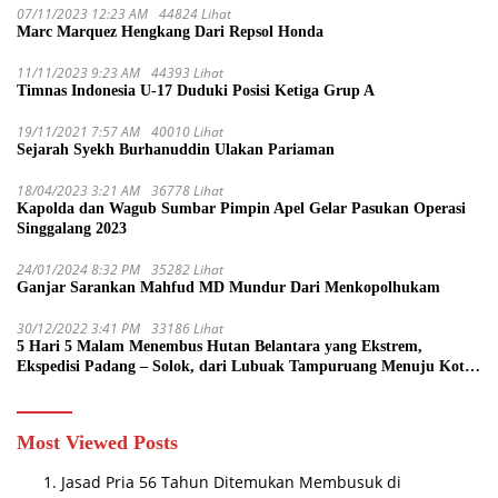
07/11/2023 12:23 AM
44824 Lihat
Marc Marquez Hengkang Dari Repsol Honda
11/11/2023 9:23 AM
44393 Lihat
Timnas Indonesia U-17 Duduki Posisi Ketiga Grup A
19/11/2021 7:57 AM
40010 Lihat
Sejarah Syekh Burhanuddin Ulakan Pariaman
18/04/2023 3:21 AM
36778 Lihat
Kapolda dan Wagub Sumbar Pimpin Apel Gelar Pasukan Operasi
Singgalang 2023
24/01/2024 8:32 PM
35282 Lihat
Ganjar Sarankan Mahfud MD Mundur Dari Menkopolhukam
30/12/2022 3:41 PM
33186 Lihat
5 Hari 5 Malam Menembus Hutan Belantara yang Ekstrem,
Ekspedisi Padang – Solok, dari Lubuak Tampuruang Menuju Koto
Sani Solok Temuan yang jadi Catatan
Most Viewed Posts
Jasad Pria 56 Tahun Ditemukan Membusuk di