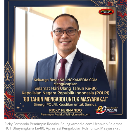
Ricky Fernando Pemimpin Redaksi Salingkamedia.com Ucapkan Selamat
HUT Bhayangkara ke-80, Apresiasi Pengabdian Polri untuk Masyarakat