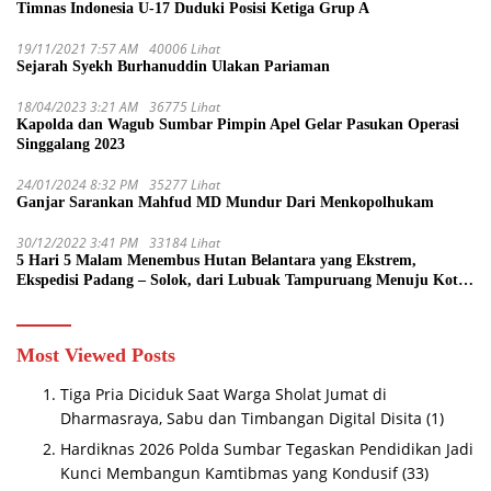
Timnas Indonesia U-17 Duduki Posisi Ketiga Grup A
19/11/2021 7:57 AM
40006 Lihat
Sejarah Syekh Burhanuddin Ulakan Pariaman
18/04/2023 3:21 AM
36775 Lihat
Kapolda dan Wagub Sumbar Pimpin Apel Gelar Pasukan Operasi
Singgalang 2023
24/01/2024 8:32 PM
35277 Lihat
Ganjar Sarankan Mahfud MD Mundur Dari Menkopolhukam
30/12/2022 3:41 PM
33184 Lihat
5 Hari 5 Malam Menembus Hutan Belantara yang Ekstrem,
Ekspedisi Padang – Solok, dari Lubuak Tampuruang Menuju Koto
Sani Solok Temuan yang jadi Catatan
Most Viewed Posts
Tiga Pria Diciduk Saat Warga Sholat Jumat di
Dharmasraya, Sabu dan Timbangan Digital Disita
(1)
Hardiknas 2026 Polda Sumbar Tegaskan Pendidikan Jadi
Kunci Membangun Kamtibmas yang Kondusif
(33)