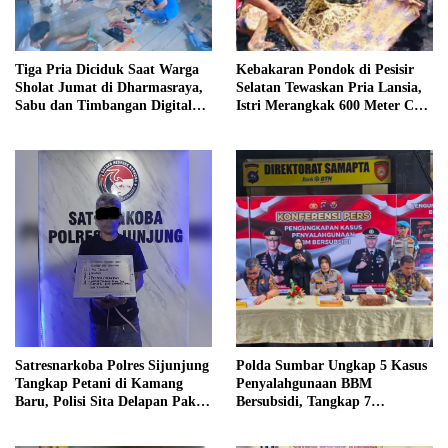
Tiga Pria Diciduk Saat Warga
Kebakaran Pondok di Pesisir
Sholat Jumat di Dharmasraya,
Selatan Tewaskan Pria Lansia,
Sabu dan Timbangan Digital
Istri Merangkak 600 Meter Cari
Disita
Pertolongan
Satresnarkoba Polres Sijunjung
Polda Sumbar Ungkap 5 Kasus
Tangkap Petani di Kamang
Penyalahgunaan BBM
Baru, Polisi Sita Delapan Paket
Bersubsidi, Tangkap 7
Diduga Sabu
Tersangka dan Sita 13.298 Liter
Bio Solar