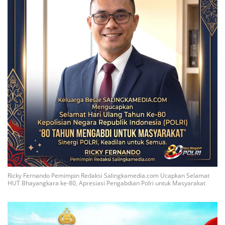
Ricky Fernando Pemimpin Redaksi Salingkamedia.com Ucapkan Selamat
HUT Bhayangkara ke-80, Apresiasi Pengabdian Polri untuk Masyarakat