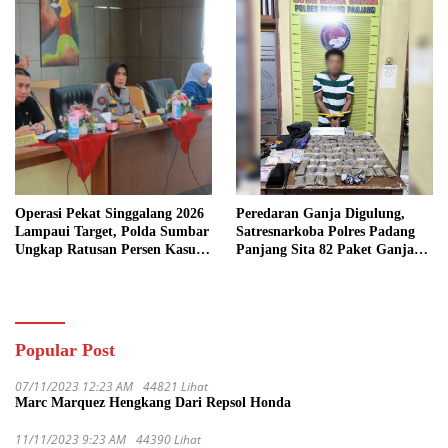
Operasi Pekat Singgalang 2026
Peredaran Ganja Digulung,
Lampaui Target, Polda Sumbar
Satresnarkoba Polres Padang
Ungkap Ratusan Persen Kasus
Panjang Sita 82 Paket Ganja
Kriminal
Kering Siap Edar di Tanah
Datar
Popular Post
07/11/2023 12:23 AM
44821 Lihat
Marc Marquez Hengkang Dari Repsol Honda
11/11/2023 9:23 AM
44390 Lihat