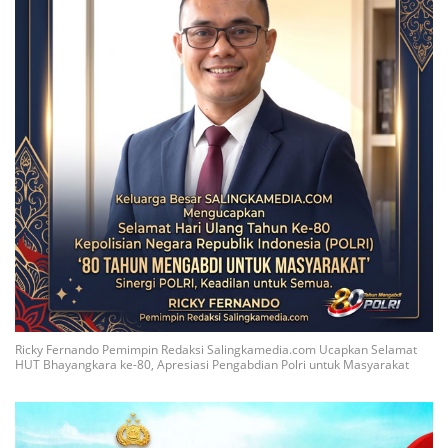
Ricky Fernando Pemimpin Redaksi Salingkamedia.com Ucapkan Selamat
HUT Bhayangkara ke-80, Apresiasi Pengabdian Polri untuk Masyarakat