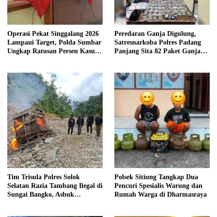
Operasi Pekat Singgalang 2026
Peredaran Ganja Digulung,
Lampaui Target, Polda Sumbar
Satresnarkoba Polres Padang
Ungkap Ratusan Persen Kasus
Panjang Sita 82 Paket Ganja
Kriminal
Kering Siap Edar di Tanah
Datar
Tim Trisula Polres Solok
Polsek Sitiung Tangkap Dua
Selatan Razia Tambang Ilegal di
Pencuri Spesialis Warung dan
Sungai Bangko, Asbuk
Rumah Warga di Dharmasraya
Langsung Dimusnahkan