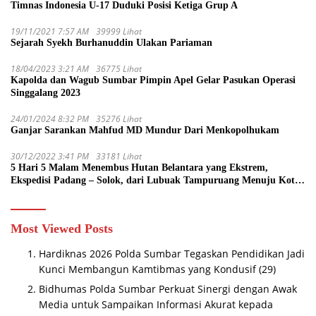
Timnas Indonesia U-17 Duduki Posisi Ketiga Grup A
19/11/2021 7:57 AM
39999 Lihat
Sejarah Syekh Burhanuddin Ulakan Pariaman
18/04/2023 3:21 AM
36775 Lihat
Kapolda dan Wagub Sumbar Pimpin Apel Gelar Pasukan Operasi
Singgalang 2023
24/01/2024 8:32 PM
35276 Lihat
Ganjar Sarankan Mahfud MD Mundur Dari Menkopolhukam
30/12/2022 3:41 PM
33181 Lihat
5 Hari 5 Malam Menembus Hutan Belantara yang Ekstrem,
Ekspedisi Padang – Solok, dari Lubuak Tampuruang Menuju Koto
Sani Solok Temuan yang jadi Catatan
Most Viewed Posts
Hardiknas 2026 Polda Sumbar Tegaskan Pendidikan Jadi
Kunci Membangun Kamtibmas yang Kondusif
(29)
Bidhumas Polda Sumbar Perkuat Sinergi dengan Awak
Media untuk Sampaikan Informasi Akurat kepada