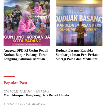
Anggota DPD RI Cerint Peduli
Duduak Basamo Kapolda
Korban Banjir Padang, Turun
Sumbar jo Insan Pers Perkuat
Langsung Salurkan Bantuan
Sinergi Polda dan Media untuk
dan Serap Aspirasi Warga
Pelayanan Masyarakat
Popular Post
07/11/2023 12:23 AM
44817 Lihat
Marc Marquez Hengkang Dari Repsol Honda
11/11/2023 9:23 AM
44386 Lihat