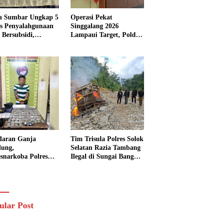
a Sumbar Ungkap 5
Operasi Pekat
s Penyalahgunaan
Singgalang 2026
Bersubsidi,
Lampaui Target, Polda
kap 7 Tersangka
Sumbar Ungkap
ita 13.298 Liter
Ratusan Persen Kasus
Solar
Kriminal
daran Ganja
Tim Trisula Polres Solok
lung,
Selatan Razia Tambang
esnarkoba Polres
Ilegal di Sungai Bangko,
ng Panjang Sita 82
Asbuk Langsung
t Ganja Kering
Dimusnahkan
 Edar di Tanah
r
ular Post