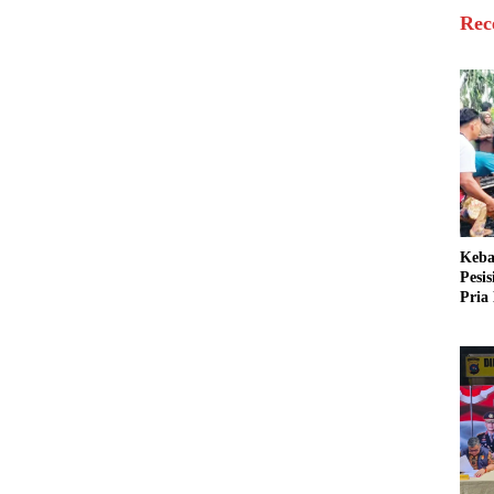
Rec
Keba
Pesi
Pria 
Mera
Cari