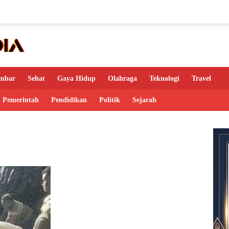
mbar
Sehat
Gaya Hidup
Olahraga
Teknologi
Travel
Pemerintah
Pendidikan
Politik
Sejarah