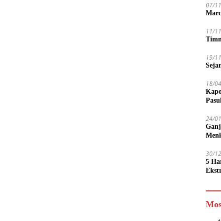
07/1
Marc
11/1
Timn
19/1
Seja
18/0
Kapo
Pasu
24/0
Ganj
Men
30/1
5 Ha
Ekst
Tamp
jadi
Mos