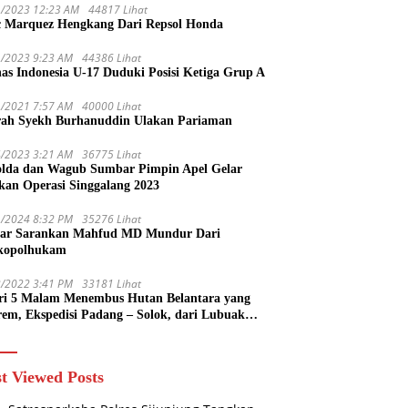
1/2023 12:23 AM
44817 Lihat
 Marquez Hengkang Dari Repsol Honda
1/2023 9:23 AM
44386 Lihat
as Indonesia U-17 Duduki Posisi Ketiga Grup A
1/2021 7:57 AM
40000 Lihat
rah Syekh Burhanuddin Ulakan Pariaman
4/2023 3:21 AM
36775 Lihat
lda dan Wagub Sumbar Pimpin Apel Gelar
kan Operasi Singgalang 2023
1/2024 8:32 PM
35276 Lihat
ar Sarankan Mahfud MD Mundur Dari
kopolhukam
2/2022 3:41 PM
33181 Lihat
ri 5 Malam Menembus Hutan Belantara yang
rem, Ekspedisi Padang – Solok, dari Lubuak
uruang Menuju Koto Sani Solok Temuan yang
 Catatan
t Viewed Posts