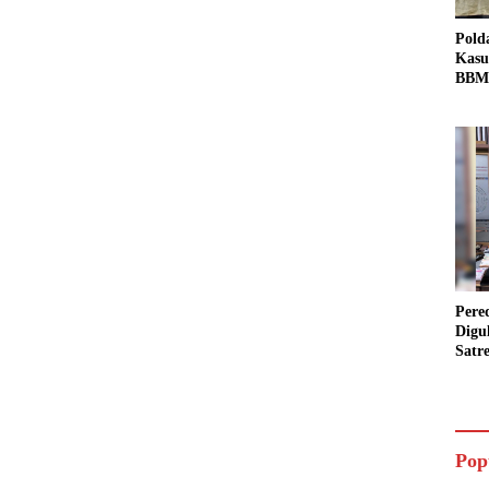
Pold
Kasu
BBM 
Tang
dan S
Bio 
Pere
Digu
Satr
Pada
Pake
Siap
Data
Pop