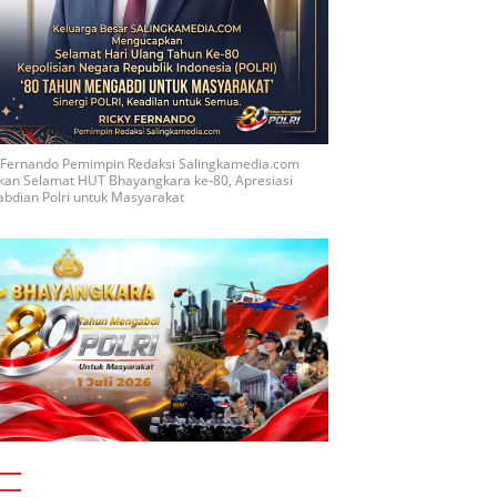
y Fernando Pemimpin Redaksi Salingkamedia.com
kan Selamat HUT Bhayangkara ke-80, Apresiasi
bdian Polri untuk Masyarakat