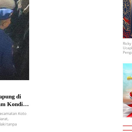
Rick
Ucap
Penga
apung di
am Kondisi
 Kecamatan Koto
arat,
aki tanpa