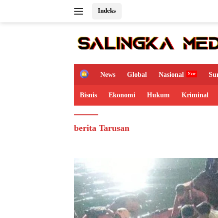
Langsung
Indeks
ke
konten
H
News
Global
Nasional
Su
o
m
Bisnis
Ekonomi
Hukum
Kriminal
e
berita Tarusan