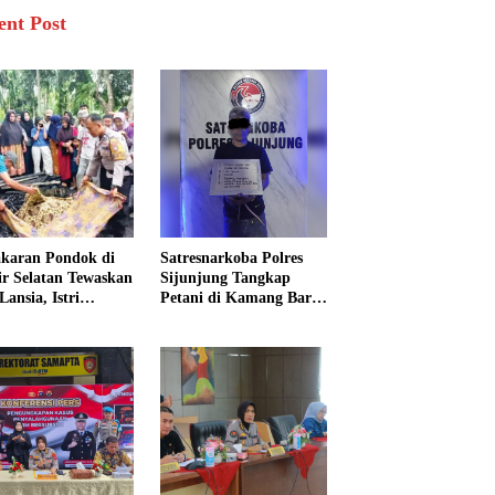
ent Post
karan Pondok di
Satresnarkoba Polres
sir Selatan Tewaskan
Sijunjung Tangkap
Lansia, Istri
Petani di Kamang Baru,
ngkak 600 Meter
Polisi Sita Delapan
 Pertolongan
Paket Diduga Sabu