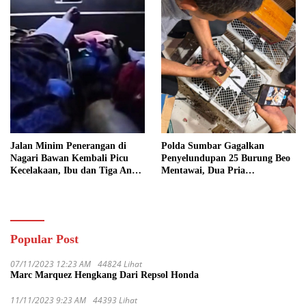
Jalan Minim Penerangan di
Polda Sumbar Gagalkan
Nagari Bawan Kembali Picu
Penyelundupan 25 Burung Beo
Kecelakaan, Ibu dan Tiga Anak
Mentawai, Dua Pria
Jadi Korban
Diamankan
Popular Post
07/11/2023 12:23 AM
44824 Lihat
Marc Marquez Hengkang Dari Repsol Honda
11/11/2023 9:23 AM
44393 Lihat