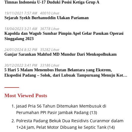
Timnas Indonesia U-17 Duduki Posisi Ketiga Grup A
19/11/2021 7:57 AM
40010 Lihat
Sejarah Syekh Burhanuddin Ulakan Pariaman
18/04/2023 3:21 AM
36778 Lihat
Kapolda dan Wagub Sumbar Pimpin Apel Gelar Pasukan Operasi
Singgalang 2023
24/01/2024 8:32 PM
35282 Lihat
Ganjar Sarankan Mahfud MD Mundur Dari Menkopolhukam
30/12/2022 3:41 PM
33186 Lihat
5 Hari 5 Malam Menembus Hutan Belantara yang Ekstrem,
Ekspedisi Padang – Solok, dari Lubuak Tampuruang Menuju Koto
Sani Solok Temuan yang jadi Catatan
Most Viewed Posts
Jasad Pria 56 Tahun Ditemukan Membusuk di
Perumahan PPI Pasir Jambak Padang
(13)
Polresta Padang Bekuk Dua Residivis Curanmor dalam
1×24 Jam, Pelat Motor Dibuang ke Septic Tank
(14)