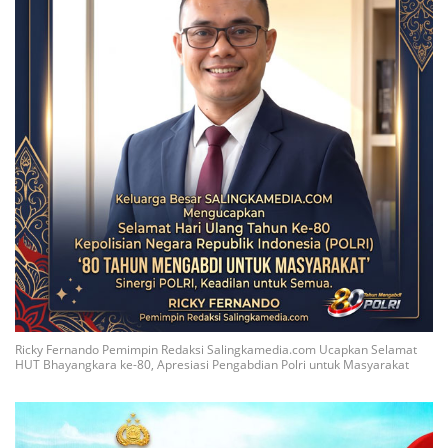
Ricky Fernando Pemimpin Redaksi Salingkamedia.com Ucapkan Selamat
HUT Bhayangkara ke-80, Apresiasi Pengabdian Polri untuk Masyarakat