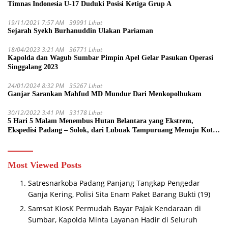
Timnas Indonesia U-17 Duduki Posisi Ketiga Grup A
19/11/2021 7:57 AM
39991 Lihat
Sejarah Syekh Burhanuddin Ulakan Pariaman
18/04/2023 3:21 AM
36771 Lihat
Kapolda dan Wagub Sumbar Pimpin Apel Gelar Pasukan Operasi
Singgalang 2023
24/01/2024 8:32 PM
35267 Lihat
Ganjar Sarankan Mahfud MD Mundur Dari Menkopolhukam
30/12/2022 3:41 PM
33178 Lihat
5 Hari 5 Malam Menembus Hutan Belantara yang Ekstrem,
Ekspedisi Padang – Solok, dari Lubuak Tampuruang Menuju Koto
Sani Solok Temuan yang jadi Catatan
Most Viewed Posts
Satresnarkoba Padang Panjang Tangkap Pengedar
Ganja Kering, Polisi Sita Enam Paket Barang Bukti
(19)
Samsat KiosK Permudah Bayar Pajak Kendaraan di
Sumbar, Kapolda Minta Layanan Hadir di Seluruh