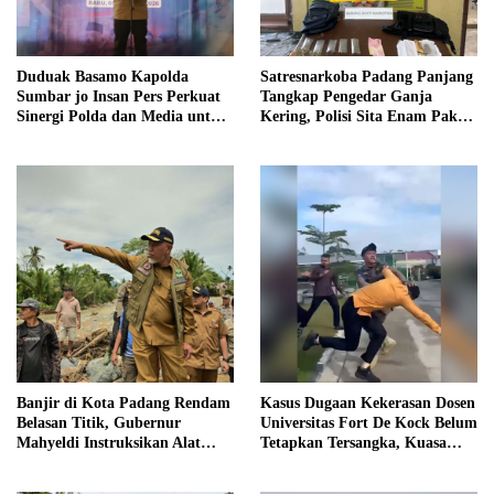
Duduak Basamo Kapolda
Satresnarkoba Padang Panjang
Sumbar jo Insan Pers Perkuat
Tangkap Pengedar Ganja
Sinergi Polda dan Media untuk
Kering, Polisi Sita Enam Paket
Pelayanan Masyarakat
Barang Bukti
Banjir di Kota Padang Rendam
Kasus Dugaan Kekerasan Dosen
Belasan Titik, Gubernur
Universitas Fort De Kock Belum
Mahyeldi Instruksikan Alat
Tetapkan Tersangka, Kuasa
Berat Segera Turun
Hukum Minta AG Segera
Ditangkap