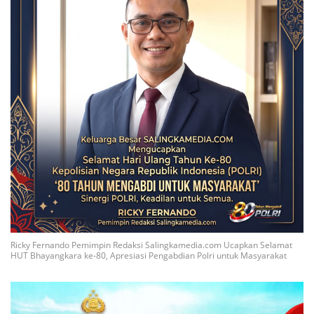
Ricky Fernando Pemimpin Redaksi Salingkamedia.com Ucapkan Selamat
HUT Bhayangkara ke-80, Apresiasi Pengabdian Polri untuk Masyarakat