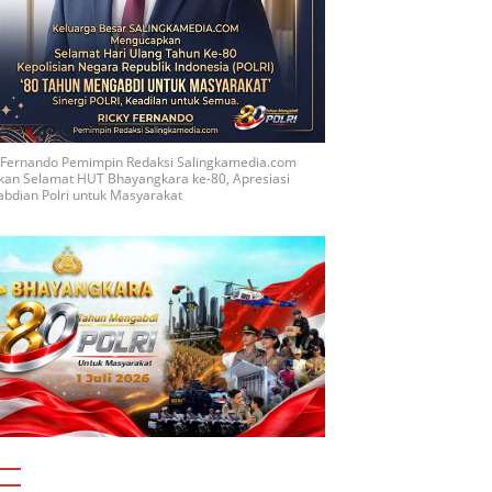
y Fernando Pemimpin Redaksi Salingkamedia.com
kan Selamat HUT Bhayangkara ke-80, Apresiasi
bdian Polri untuk Masyarakat