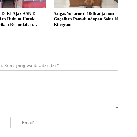
s DJKI Ajak ASN Di
Satgas Yonarmed 10/Bradjamusti
ian Hukum Untuk
Gagalkan Penyelundupan Sabu 10
rikan Kemudahan
Kilogram
layanan Publik
n.
Ruas yang wajib ditandai
*