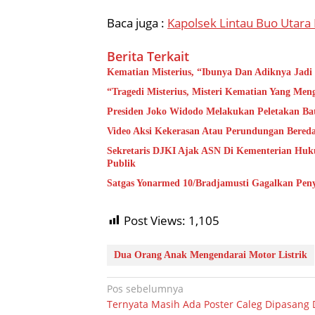
Baca juga :
Kapolsek Lintau Buo Utara
Berita Terkait
Kematian Misterius, “Ibunya Dan Adiknya Ja
“Tragedi Misterius, Misteri Kematian Yang Me
Presiden Joko Widodo Melakukan Peletakan B
Video Aksi Kekerasan Atau Perundungan Bered
Sekretaris DJKI Ajak ASN Di Kementerian Hu
Publik
Satgas Yonarmed 10/Bradjamusti Gagalkan Pen
Post Views:
1,105
Dua Orang Anak Mengendarai Motor Listrik
Navigasi
Pos sebelumnya
Ternyata Masih Ada Poster Caleg Dipasang
pos