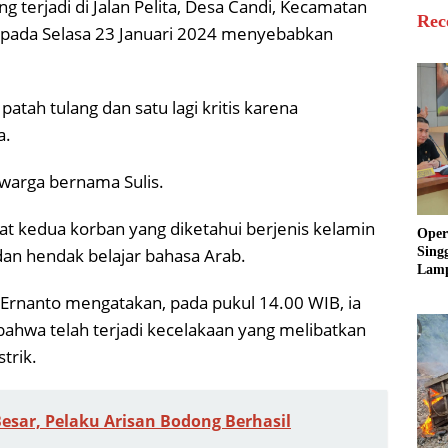
ng terjadi di Jalan Pelita, Desa Candi, Kecamatan
Rec
 pada Selasa 23 Januari 2024 menyebabkan
atah tulang dan satu lagi kritis karena
a.
warga bernama Sulis.
saat kedua korban yang diketahui berjenis kelamin
Oper
dan hendak belajar bahasa Arab.
Sing
Lamp
Sum
Ernanto mengatakan, pada pukul 14.00 WIB, ia
Ratu
Krim
ahwa telah terjadi kecelakaan yang melibatkan
trik.
sar, Pelaku Arisan Bodong Berhasil