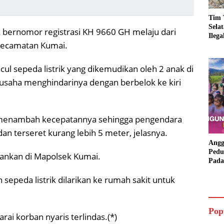
Tim 
Sela
ruk bernomor registrasi KH 9660 GH melaju dari
Ileg
Kecamatan Kumai.
Asbu
Dim
cul sepeda listrik yang dikemudikan oleh 2 anak di
usaha menghindarinya dengan berbelok ke kiri
 menambah kecepatannya sehingga pengendara
 dan terseret kurang lebih 5 meter, jelasnya.
Angg
Pedu
amankan di Mapolsek Kumai.
Pada
Lang
peda listrik dilarikan ke rumah sakit untuk
Bant
Aspi
Pop
rai korban nyaris terlindas.(*)