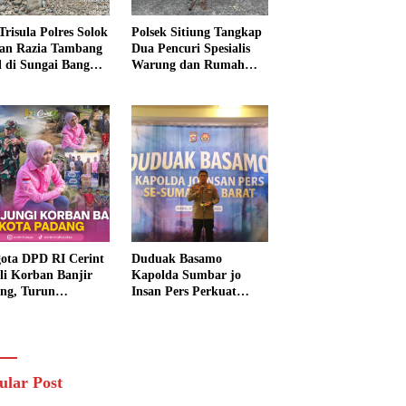
Trisula Polres Solok
Polsek Sitiung Tangkap
tan Razia Tambang
Dua Pencuri Spesialis
al di Sungai Bangko,
Warung dan Rumah
k Langsung
Warga di Dharmasraya
usnahkan
ota DPD RI Cerint
Duduak Basamo
li Korban Banjir
Kapolda Sumbar jo
ng, Turun
Insan Pers Perkuat
sung Salurkan
Sinergi Polda dan Media
uan dan Serap
untuk Pelayanan
rasi Warga
Masyarakat
ular Post