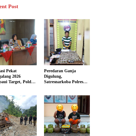
ent Post
asi Pekat
Peredaran Ganja
galang 2026
Digulung,
aui Target, Polda
Satresnarkoba Polres
bar Ungkap
Padang Panjang Sita 82
san Persen Kasus
Paket Ganja Kering
inal
Siap Edar di Tanah
Datar