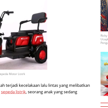
Rick
Ucap
Penga
epeda Motor Listrk
ah terjadi kecelakaan lalu lintas yang melibatkan
a
sepeda listrik
, seorang anak yang sedang