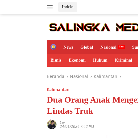
Langsung
Indeks
ke
konten
H
News
Global
Nasional
Su
o
m
Bisnis
Ekonomi
Hukum
Kriminal
e
Beranda
Nasional
Kalimantan
Kalimantan
Dua Orang Anak Mengend
Lindas Truk
Ezy
24/01/2024 7:42 PM