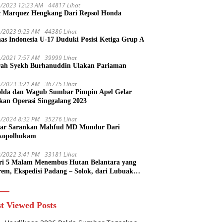
1/2023 12:23 AM
44817 Lihat
 Marquez Hengkang Dari Repsol Honda
1/2023 9:23 AM
44386 Lihat
as Indonesia U-17 Duduki Posisi Ketiga Grup A
1/2021 7:57 AM
39999 Lihat
rah Syekh Burhanuddin Ulakan Pariaman
4/2023 3:21 AM
36775 Lihat
lda dan Wagub Sumbar Pimpin Apel Gelar
kan Operasi Singgalang 2023
1/2024 8:32 PM
35276 Lihat
ar Sarankan Mahfud MD Mundur Dari
kopolhukam
2/2022 3:41 PM
33181 Lihat
ri 5 Malam Menembus Hutan Belantara yang
rem, Ekspedisi Padang – Solok, dari Lubuak
uruang Menuju Koto Sani Solok Temuan yang
 Catatan
t Viewed Posts