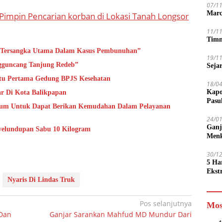
07/1
Marc
 Pimpin Pencarian korban di Lokasi Tanah Longsor
11/1
Timn
di Tersangka Utama Dalam Kasus Pembunuhan”
19/1
ngguncang Tanjung Redeb”
Seja
atu Pertama Gedung BPJS Kesehatan
18/0
Kapo
ar Di Kota Balikpapan
Pasu
kum Untuk Dapat Berikan Kemudahan Dalam Pelayanan
24/0
Ganj
yelundupan Sabu 10 Kilogram
Men
30/1
5 Ha
Ekst
Nyaris Di Lindas Truk
Tamp
jadi
Pos selanjutnya
Mos
 Dan
Ganjar Sarankan Mahfud MD Mundur Dari